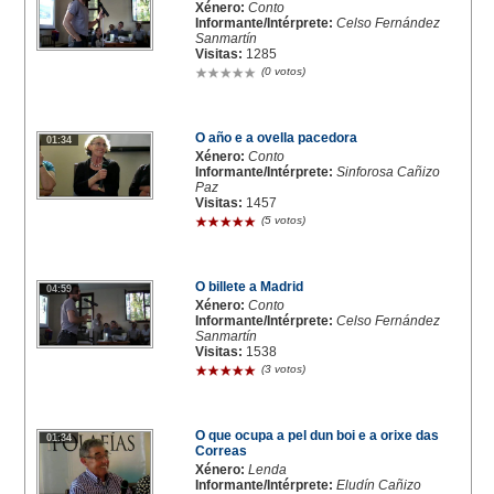
Xénero:
Conto
Informante/Intérprete:
Celso Fernández
Sanmartín
Visitas:
1285
(0 votos)
O año e a ovella pacedora
01:34
Xénero:
Conto
Informante/Intérprete:
Sinforosa Cañizo
Paz
Visitas:
1457
(5 votos)
O billete a Madrid
04:59
Xénero:
Conto
Informante/Intérprete:
Celso Fernández
Sanmartín
Visitas:
1538
(3 votos)
O que ocupa a pel dun boi e a orixe das
01:34
Correas
Xénero:
Lenda
Informante/Intérprete:
Eludín Cañizo