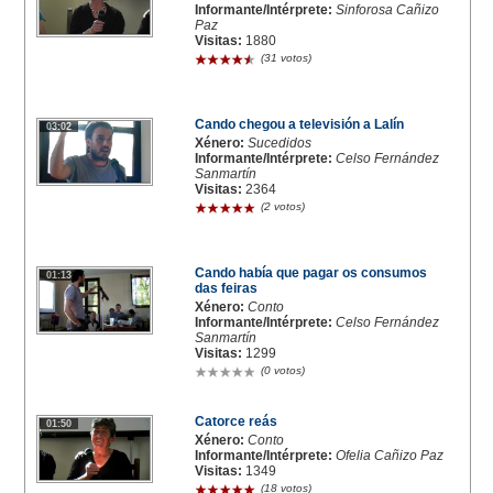
Informante/Intérprete:
Sinforosa Cañizo
Paz
Visitas:
1880
(31 votos)
Cando chegou a televisión a Lalín
03:02
Xénero:
Sucedidos
Informante/Intérprete:
Celso Fernández
Sanmartín
Visitas:
2364
(2 votos)
Cando había que pagar os consumos
01:13
das feiras
Xénero:
Conto
Informante/Intérprete:
Celso Fernández
Sanmartín
Visitas:
1299
(0 votos)
Catorce reás
01:50
Xénero:
Conto
Informante/Intérprete:
Ofelia Cañizo Paz
Visitas:
1349
(18 votos)