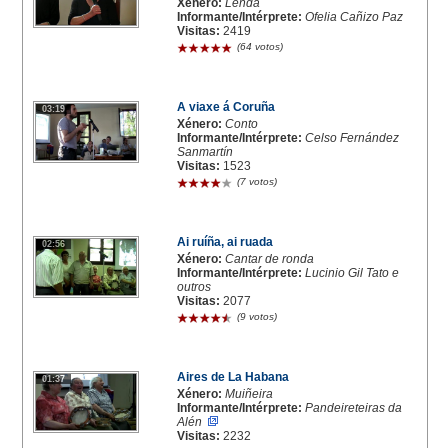
Xénero:
Lenda
Informante/Intérprete:
Ofelia Cañizo Paz
Visitas:
2419
(64 votos)
A viaxe á Coruña
03:19
Xénero:
Conto
Informante/Intérprete:
Celso Fernández
Sanmartín
Visitas:
1523
(7 votos)
Ai ruíña, ai ruada
02:56
Xénero:
Cantar de ronda
Informante/Intérprete:
Lucinio Gil Tato e
outros
Visitas:
2077
(9 votos)
Aires de La Habana
01:37
Xénero:
Muiñeira
Informante/Intérprete:
Pandeireteiras da
Alén
Visitas:
2232