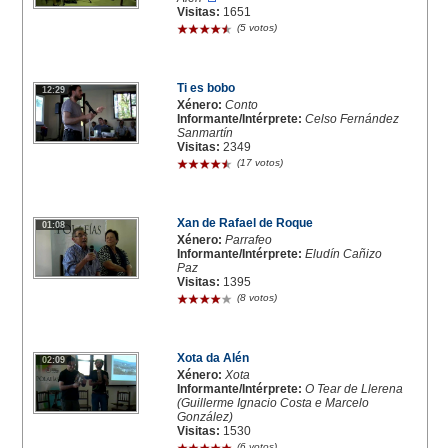
Visitas:
1651
(5 votos)
Ti es bobo
12:29
Xénero:
Conto
Informante/Intérprete:
Celso Fernández
Sanmartín
Visitas:
2349
(17 votos)
Xan de Rafael de Roque
01:08
Xénero:
Parrafeo
Informante/Intérprete:
Eludín Cañizo
Paz
Visitas:
1395
(8 votos)
Xota da Alén
02:09
Xénero:
Xota
Informante/Intérprete:
O Tear de Llerena
(Guillerme Ignacio Costa e Marcelo
González)
Visitas:
1530
(6 votos)