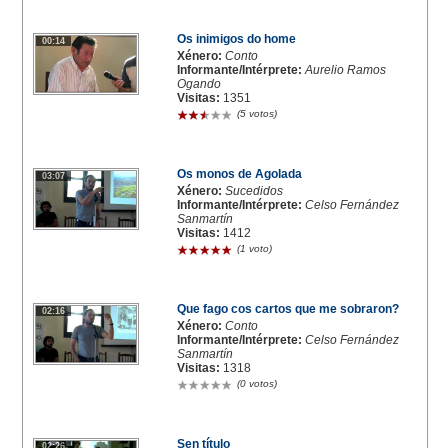
Os inimigos do home
00:14
Xénero:
Conto
Informante/Intérprete:
Aurelio Ramos
Ogando
Visitas:
1351
(5 votos)
Os monos de Agolada
03:07
Xénero:
Sucedidos
Informante/Intérprete:
Celso Fernández
Sanmartín
Visitas:
1412
(1 voto)
Que fago cos cartos que me sobraron?
02:16
Xénero:
Conto
Informante/Intérprete:
Celso Fernández
Sanmartín
Visitas:
1318
(0 votos)
Sen título
02:26