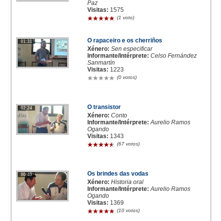
Paz
Visitas:
1575
(1 voto)
O rapaceiro e os cherriños
01:31
Xénero:
Sen especificar
Informante/Intérprete:
Celso Fernández
Sanmartín
Visitas:
1223
(0 votos)
O transistor
02:24
Xénero:
Conto
Informante/Intérprete:
Aurelio Ramos
Ogando
Visitas:
1343
(67 votos)
Os brindes das vodas
00:49
Xénero:
Historia oral
Informante/Intérprete:
Aurelio Ramos
Ogando
Visitas:
1369
(10 votos)