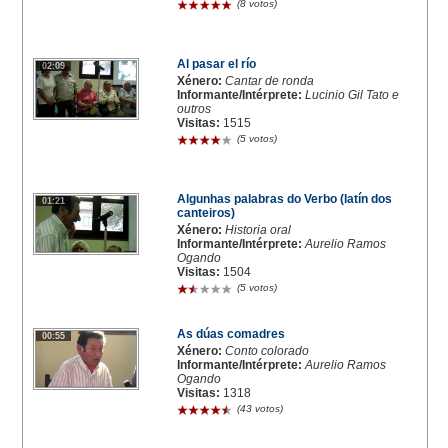
(8 votos)
Al pasar el río
02:09
Xénero:
Cantar de ronda
Informante/Intérprete:
Lucinio Gil Tato e
outros
Visitas:
1515
(5 votos)
Algunhas palabras do Verbo (latín dos
01:21
canteiros)
Xénero:
Historia oral
Informante/Intérprete:
Aurelio Ramos
Ogando
Visitas:
1504
(5 votos)
As dúas comadres
00:55
Xénero:
Conto colorado
Informante/Intérprete:
Aurelio Ramos
Ogando
Visitas:
1318
(43 votos)