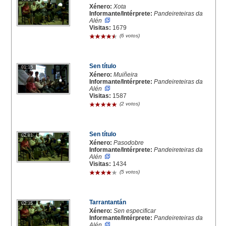
Xénero:
Xota
Informante/Intérprete:
Pandeireteiras da
Alén
Visitas:
1679
(6 votos)
Sen título
01:15
Xénero:
Muiñeira
Informante/Intérprete:
Pandeireteiras da
Alén
Visitas:
1587
(2 votos)
Sen título
02:01
Xénero:
Pasodobre
Informante/Intérprete:
Pandeireteiras da
Alén
Visitas:
1434
(5 votos)
Tarrantantán
02:35
Xénero:
Sen especificar
Informante/Intérprete:
Pandeireteiras da
Alén