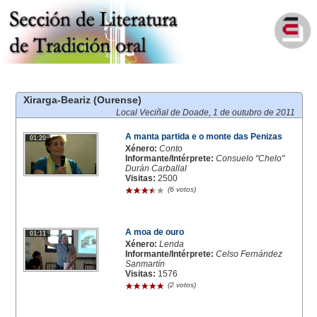
Xirarga-Beariz (Ourense)
Local Veciñal de Doade,
1 de outubro de 2011
A manta partida e o monte das Penizas
01:20
Xénero:
Conto
Informante/Intérprete:
Consuelo "Chelo"
Durán Carballal
Visitas:
2500
(6 votos)
A moa de ouro
01:11
Xénero:
Lenda
Informante/Intérprete:
Celso Fernández
Sanmartín
Visitas:
1576
(2 votos)