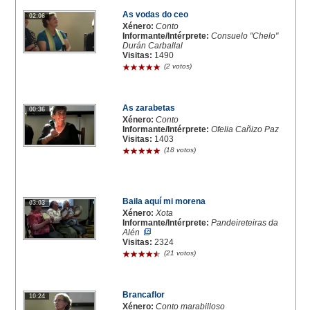
As vodas do ceo
02:06
Xénero:
Conto
Informante/Intérprete:
Consuelo "Chelo"
Durán Carballal
Visitas:
1490
(2 votos)
As zarabetas
00:36
Xénero:
Conto
Informante/Intérprete:
Ofelia Cañizo Paz
Visitas:
1403
(18 votos)
Baila aquí mi morena
03:03
Xénero:
Xota
Informante/Intérprete:
Pandeireteiras da
Alén
Visitas:
2324
(21 votos)
Brancaflor
10:24
Xénero:
Conto marabilloso