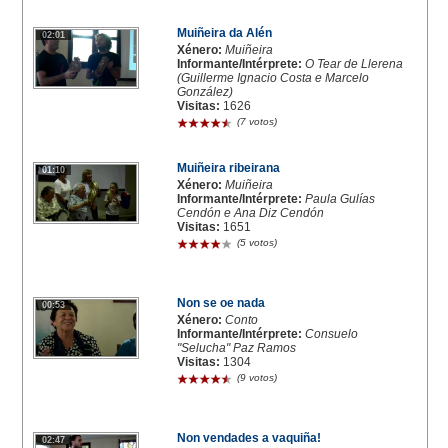
Muiñeira da Alén
02:01
Xénero:
Muiñeira
Informante/Intérprete:
O Tear de Llerena
(Guillerme Ignacio Costa e Marcelo
González)
Visitas:
1626
(7 votos)
Muiñeira ribeirana
01:10
Xénero:
Muiñeira
Informante/Intérprete:
Paula Gulías
Cendón e Ana Diz Cendón
Visitas:
1651
(5 votos)
Non se oe nada
00:53
Xénero:
Conto
Informante/Intérprete:
Consuelo
"Selucha" Paz Ramos
Visitas:
1304
(9 votos)
Non vendades a vaquiña!
02:47