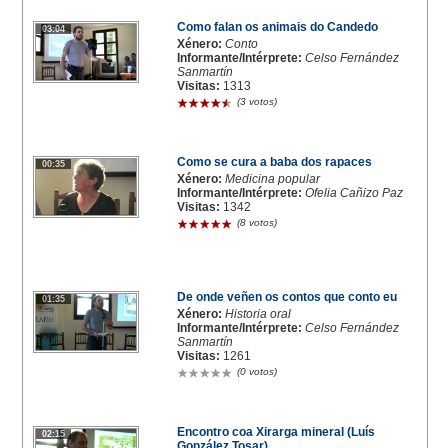
Como falan os animais do Candedo
03:04
Xénero:
Conto
Informante/Intérprete:
Celso Fernández
Sanmartín
Visitas:
1313
(3 votos)
Como se cura a baba dos rapaces
00:35
Xénero:
Medicina popular
Informante/Intérprete:
Ofelia Cañizo Paz
Visitas:
1342
(8 votos)
De onde veñen os contos que conto eu
01:35
Xénero:
Historia oral
Informante/Intérprete:
Celso Fernández
Sanmartín
Visitas:
1261
(0 votos)
Encontro coa Xirarga mineral (Luís
02:15
González Tosar)