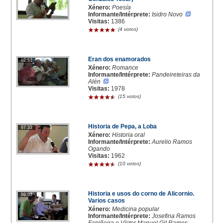
Xénero:
Poesía
Informante/Intérprete:
Isidro Novo
Visitas:
1386
(4 votos)
Eran dos enamorados
02:51
Xénero:
Romance
Informante/Intérprete:
Pandeireteiras da
Alén
Visitas:
1978
(15 votos)
Historia de Pepa, a Loba
07:33
Xénero:
Historia oral
Informante/Intérprete:
Aurelio Ramos
Ogando
Visitas:
1962
(10 votos)
Historia e usos do corno de Alicornio.
06:53
Varios casos
Xénero:
Medicina popular
Informante/Intérprete:
Josefina Ramos