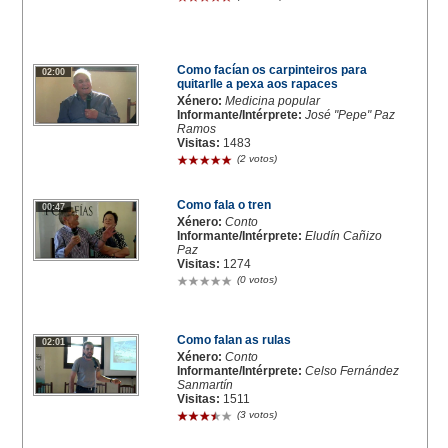
Como facían os carpinteiros para
02:00
quitarlle a pexa aos rapaces
Xénero:
Medicina popular
Informante/Intérprete:
José "Pepe" Paz
Ramos
Visitas:
1483
(2 votos)
Como fala o tren
00:47
Xénero:
Conto
Informante/Intérprete:
Eludín Cañizo
Paz
Visitas:
1274
(0 votos)
Como falan as rulas
02:01
Xénero:
Conto
Informante/Intérprete:
Celso Fernández
Sanmartín
Visitas:
1511
(3 votos)