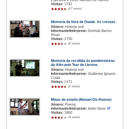
Espiñeira e Víctor Manuel Gil Ramos
Visitas:
1792
(17 votos)
Memoria da feira de Doade. As corozas
05:44
Xénero:
Historia oral
Informante/Intérprete:
Dorinda Barros
Rivas
Visitas:
1750
(2 votos)
Memoria da recollida ás pandeireteiras
01:03
da Alén polo Tear de Llerena
Xénero:
Historia oral
Informante/Intérprete:
Guillerme Ignacio
Costa
Visitas:
1371
(2 votos)
Minas de estaño (Manuel Diz Ramos)
03:04
Xénero:
Poesía
Informante/Intérprete:
Isidro Novo
Visitas:
1860
(4 votos)