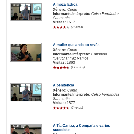
A moza ladroa
00:50
Xénero:
Conto
Informante/Intérprete:
Celso Fernández
Sanmartín
Visitas:
1617
(2 votos)
A muller que anda ao revés
01:06
Xénero:
Conto
Informante/Intérprete:
Consuelo
"Selucha" Paz Ramos
Visitas:
1863
(19 votos)
A penitencia
02:56
Xénero:
Conto
Informante/Intérprete:
Celso Fernández
Sanmartín
Visitas:
1577
(5 votos)
A Tía Caniza, a Compaña e varios
04:40
sucedidos