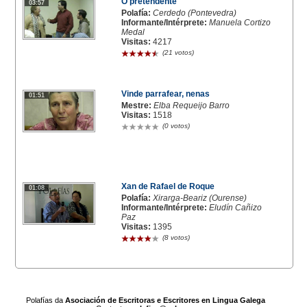
O pretendente
03:57
Polafía:
Cerdedo (Pontevedra)
Informante/Intérprete:
Manuela Cortizo
Medal
Visitas:
4217
(21 votos)
Vinde parrafear, nenas
01:51
Mestre:
Elba Requeijo Barro
Visitas:
1518
(0 votos)
Xan de Rafael de Roque
01:08
Polafía:
Xirarga-Beariz (Ourense)
Informante/Intérprete:
Eludín Cañizo
Paz
Visitas:
1395
(8 votos)
Polafías da
Asociación de Escritoras e Escritores en Lingua Galega