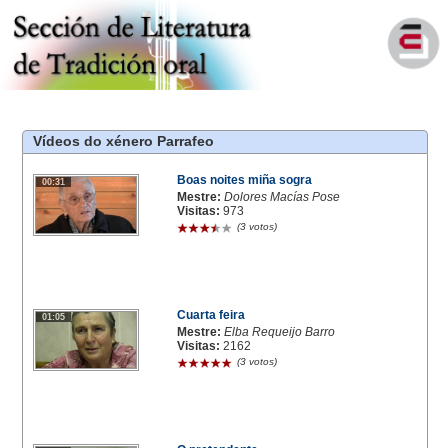
Vídeos do xénero
Parrafeo
Boas noites miña sogra
00:31
Mestre:
Dolores Macías Pose
Visitas:
973
(3 votos)
Cuarta feira
01:05
Mestre:
Elba Requeijo Barro
Visitas:
2162
(3 votos)