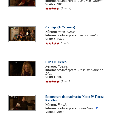
Informante/Intérprete:
Elia Rico Lagarón
Visitas:
3818
(2 votos)
Cantiga (A Carmela)
01:56
Xénero:
Peza musical
Informante/Intérprete:
Zoar do vento
Visitas:
3427
(2 votos)
Dúas mulleres
01:19
Xénero:
Poesía
Informante/Intérprete:
Rosa Mª Martínez
Dios
Visitas:
2975
(1 voto)
Esconxuro da queimada (Xosé Mª Pérez
01:09
Parallé)
Xénero:
Poesía
Informante/Intérprete:
Isidro Novo
Visitas:
3963