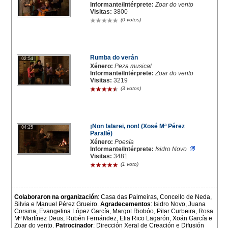
Informante/Intérprete:
Zoar do vento
Visitas:
3800
(0 votos)
Rumba do verán
02:54
Xénero:
Peza musical
Informante/Intérprete:
Zoar do vento
Visitas:
3219
(3 votos)
¡Non falarei, non! (Xosé Mª Pérez
04:25
Parallé)
Xénero:
Poesía
Informante/Intérprete:
Isidro Novo
Visitas:
3481
(1 voto)
Colaboraron na organización
: Casa das Palmeiras, Concello de Neda,
Silvia e Manuel Pérez Grueiro.
Agradecementos
: Isidro Novo, Juana
Corsina, Evangelina López García, Margot Riobóo, Pilar Curbeira, Rosa
Mª Martínez Deus, Rubén Fernández, Elia Rico Lagarón, Xoán García e
Zoar do vento.
Patrocinador
: Dirección Xeral de Creación e Difusión