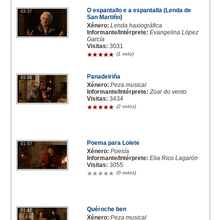
O espantallo e a espantalla (Lenda de
03:37
San Martiño)
Xénero:
Lenda haxiográfica
Informante/Intérprete:
Evangelina López
García
Visitas:
3031
(1 voto)
Panadeiriña
03:06
Xénero:
Peza musical
Informante/Intérprete:
Zoar do vento
Visitas:
3434
(2 votos)
Poema para Lolete
01:07
Xénero:
Poesía
Informante/Intérprete:
Elia Rico Lagarón
Visitas:
3055
(0 votos)
Quéroche ben
01:42
Xénero:
Peza musical