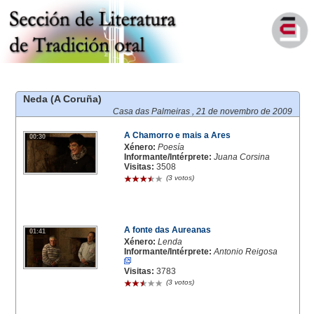
Neda (A Coruña)
Casa das Palmeiras ,
21 de novembro de 2009
A Chamorro e mais a Ares
00:30
Xénero:
Poesía
Informante/Intérprete:
Juana Corsina
Visitas:
3508
(3 votos)
A fonte das Aureanas
01:41
Xénero:
Lenda
Informante/Intérprete:
Antonio Reigosa
Visitas:
3783
(3 votos)