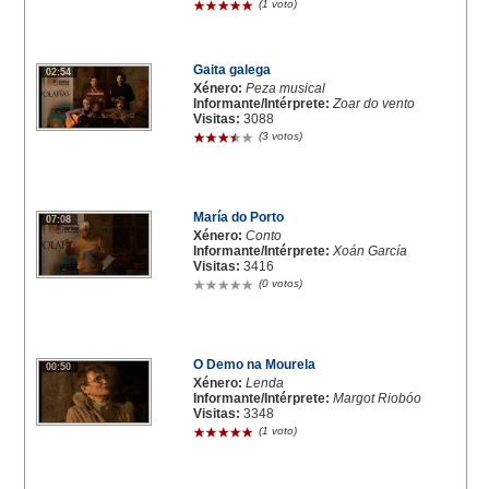
(1 voto)
Gaita galega
02:54
Xénero:
Peza musical
Informante/Intérprete:
Zoar do vento
Visitas:
3088
(3 votos)
María do Porto
07:08
Xénero:
Conto
Informante/Intérprete:
Xoán García
Visitas:
3416
(0 votos)
O Demo na Mourela
00:50
Xénero:
Lenda
Informante/Intérprete:
Margot Riobóo
Visitas:
3348
(1 voto)