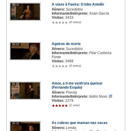
A viaxe á Faeira: O lobo Antolín
05:33
Xénero:
Sucedidos
Informante/Intérprete:
Xoán García
Visitas:
3433
(0 votos)
Agoiros de morte
02:12
Xénero:
Sucedidos
Informante/Intérprete:
Pilar Curbeira
Fonte
Visitas:
3468
(0 votos)
Amor, a ti me venh'ora queixar
01:12
(Fernando Esquío)
Xénero:
Poesía
Informante/Intérprete:
Isidro Novo
Visitas:
2279
(1 voto)
As cobras que maman nas vacas
00:34
Xénero:
Lenda