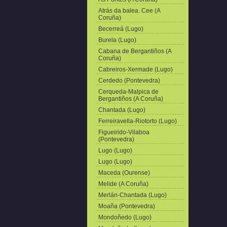
Atrás da balea. Cee (A
Coruña)
Becerreá (Lugo)
Burela (Lugo)
Cabana de Bergantiños (A
Coruña)
Cabreiros-Xermade (Lugo)
Cerdedo (Pontevedra)
Cerqueda-Malpica de
Bergantiños (A Coruña)
Chantada (Lugo)
Ferreiravella-Riotorto (Lugo)
Figueirido-Vilaboa
(Pontevedra)
Lugo (Lugo)
Lugo (Lugo)
Maceda (Ourense)
Melide (A Coruña)
Merlán-Chantada (Lugo)
Moaña (Pontevedra)
Mondoñedo (Lugo)