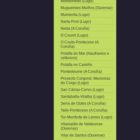
Mondoñedo (Lugo)
Mugueimes-Muíños (Ourense)
Muimenta (Lugo)
Narla-Friol (Lugo)
Neda (A Coruña)
O Courel (Lugo)
O Couto-Ponteceso (A
Coruña)
Polafía do Mar (Naufraxios e
cetáceos)
Polafía no Camiño
Pontedeume (A Coruña)
Proxecto Corgoral: Memorias
do Corgo (Lugo)
San Cibrao-Cervo (Lugo)
Santaballa-Vilalba (Lugo)
Serra de Outes (A Coruña)
Tallo-Ponteceso (A Coruña)
Tor-Monforte de Lemos (Lugo)
Vilamartín de Valdeorras
(Ourense)
Vilar de Santos (Ourense)