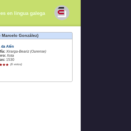
res en lingua galega
e Marcelo González)
 da Alén
fía:
Xirarga-Beariz (Ourense)
ero:
Xota
tas:
1530
(6 votos)