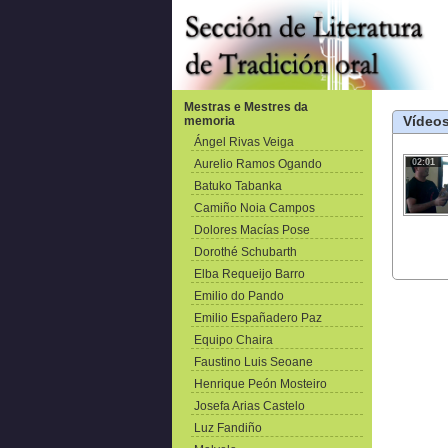
Mestras e Mestres da
Vídeos
memoria
Ángel Rivas Veiga
Aurelio Ramos Ogando
02:01
Batuko Tabanka
Camiño Noia Campos
Dolores Macías Pose
Dorothé Schubarth
Elba Requeijo Barro
Emilio do Pando
Emilio Españadero Paz
Equipo Chaira
Faustino Luis Seoane
Henrique Peón Mosteiro
Josefa Arias Castelo
Luz Fandiño