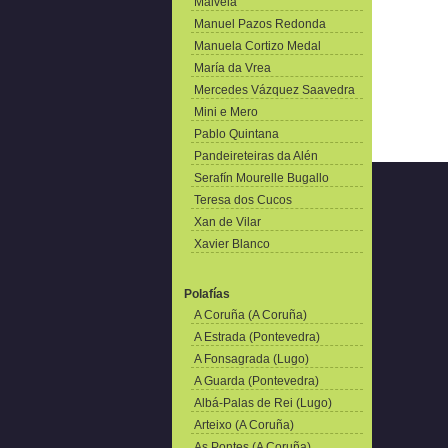
Malvela
Manuel Pazos Redonda
Manuela Cortizo Medal
María da Vrea
Mercedes Vázquez Saavedra
Mini e Mero
Pablo Quintana
Pandeireteiras da Alén
Serafín Mourelle Bugallo
Teresa dos Cucos
Xan de Vilar
Xavier Blanco
Polafías
A Coruña (A Coruña)
A Estrada (Pontevedra)
A Fonsagrada (Lugo)
A Guarda (Pontevedra)
Albá-Palas de Rei (Lugo)
Arteixo (A Coruña)
As Pontes (A Coruña)