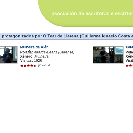
asociación de escritoras e escrito
 protagonizados por O Tear de Llerena (Guillerme Ignacio Costa 
Muiñeira da Alén
Xota
02:09
Polafía:
Xirarga-Beariz (Ourense)
Pola
Xénero:
Muiñeira
Xén
Visitas:
1626
Visi
(7 votos)