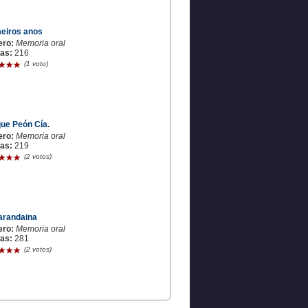
eiros anos
ero:
Memoria oral
tas:
216
(1 voto)
ue Peón Cía.
ero:
Memoria oral
tas:
219
(2 votos)
arandaina
ero:
Memoria oral
tas:
281
(2 votos)