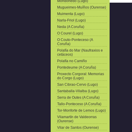
Mondoñedo (Lugo)
Mugueimes-Muíños (Ourense)
Muimenta (Lugo)
Narla-Friol (Lugo)
Neda (A Coruña)
O Courel (Lugo)
O Couto-Ponteceso (A
Coruña)
Polafía do Mar (Naufraxios e
cetáceos)
Polafía no Camiño
Pontedeume (A Coruña)
Proxecto Corgoral: Memorias
do Corgo (Lugo)
San Cibrao-Cervo (Lugo)
Santaballa-Vilalba (Lugo)
Serra de Outes (A Coruña)
Tallo-Ponteceso (A Coruña)
Tor-Monforte de Lemos (Lugo)
Vilamartín de Valdeorras
(Ourense)
Vilar de Santos (Ourense)