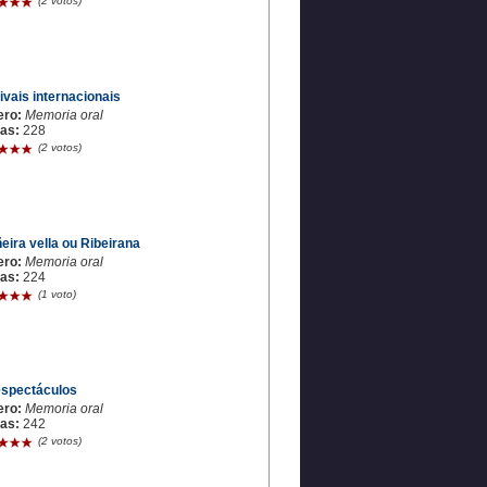
(2 votos)
ivais internacionais
ero:
Memoria oral
tas:
228
(2 votos)
eira vella ou Ribeirana
ero:
Memoria oral
tas:
224
(1 voto)
espectáculos
ero:
Memoria oral
tas:
242
(2 votos)