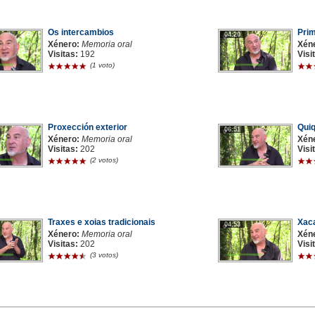
Os intercambios
Prim
04:20
Xénero:
Memoria oral
Xén
Visitas:
192
Visi
(1 voto)
Proxección exterior
Quiq
06:51
Xénero:
Memoria oral
Xén
Visitas:
202
Visi
(2 votos)
Traxes e xoias tradicionais
Xac
04:53
Xénero:
Memoria oral
Xén
Visitas:
202
Visi
(3 votos)