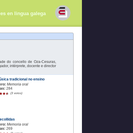
res en lingua galega
de do concello de Oza-Cesuras,
ador, intérprete, docente e director
sica tradicional no ensino
ero:
Memoria oral
tas:
284
(3 votos)
ecollidas
ero:
Memoria oral
tas:
269