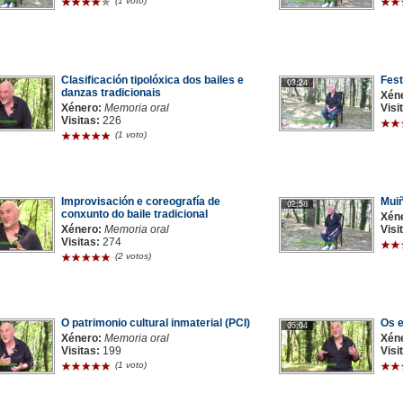
(1 voto)
Clasificación tipolóxica dos bailes e
Fest
03:24
danzas tradicionais
Xén
Xénero:
Memoria oral
Visi
Visitas:
226
(1 voto)
Improvisación e coreografía de
Muiñ
02:58
conxunto do baile tradicional
Xén
Xénero:
Memoria oral
Visi
Visitas:
274
(2 votos)
O patrimonio cultural inmaterial (PCI)
Os 
05:04
Xénero:
Memoria oral
Xén
Visitas:
199
Visi
(1 voto)