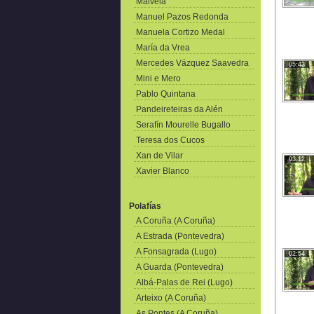
Malvela
Manuel Pazos Redonda
Manuela Cortizo Medal
María da Vrea
Mercedes Vázquez Saavedra
05:43
Mini e Mero
Pablo Quintana
Pandeireteiras da Alén
Serafín Mourelle Bugallo
Teresa dos Cucos
Xan de Vilar
03:12
Xavier Blanco
Polafías
A Coruña (A Coruña)
A Estrada (Pontevedra)
A Fonsagrada (Lugo)
02:54
A Guarda (Pontevedra)
Albá-Palas de Rei (Lugo)
Arteixo (A Coruña)
As Pontes (A Coruña)