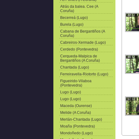
Atrás da balea. Cee (A
Coruña)
02:12
Becerreá (Lugo)
Burela (Lugo)
Cabana de Bergantiños (A
Coruña)
Cabreiros-Xermade (Lugo)
Cerdedo (Pontevedra)
Cerqueda-Malpica de
03:12
Bergantiños (A Coruña)
Chantada (Lugo)
Ferreiravella-Riotorto (Lugo)
Figueirido-Vilaboa
(Pontevedra)
Lugo (Lugo)
Lugo (Lugo)
02:33
Maceda (Ourense)
Melide (A Coruña)
Merlán-Chantada (Lugo)
Moaña (Pontevedra)
Mondoñedo (Lugo)