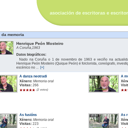
asociación de escritoras e escrito
e da memoria
Henrique Peón Mosteiro
A Coruña,
1963
Datos biográficos:
Nado na Coruña o 1 de novembro de 1963 e veciño na actualida
Henrique Peón Mosteiro (Quique Peón) é folclorista, coreógrafo, investig
escénico no ...
[+]
A danza neotradi
A mú
04:42
Xénero:
Memoria oral
Xén
Visitas:
266
Visi
(2 votos)
As fusións
As r
02:50
Xénero:
Memoria oral
Xén
Visitas:
223
Visi