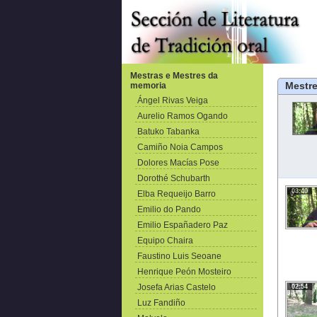
Mestras e Mestres da
Mestr
memoria
Ángel Rivas Veiga
Aurelio Ramos Ogando
Batuko Tabanka
Camiño Noia Campos
Dolores Macías Pose
Dorothé Schubarth
03:40
Elba Requeijo Barro
Emilio do Pando
Emilio Españadero Paz
Equipo Chaira
Faustino Luis Seoane
Henrique Peón Mosteiro
Josefa Arias Castelo
02:54
Luz Fandiño