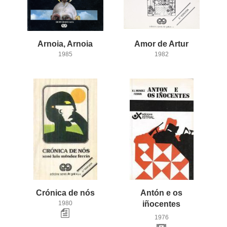
Arnoia,
Arnoia
Amor
de
Artur
1985
1982
Crónica
de
nós
Antón e os
1980
iñocentes
1976