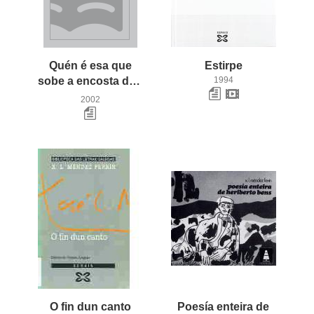
Quén é esa que
Estirpe
sobe a encosta de Cortiña Grande...
1994
2002
O
fin
dun
canto
Poesía enteira de