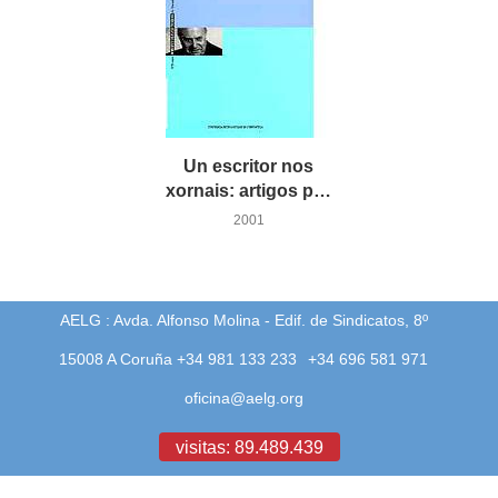
Un escritor nos
xornais: artigos periodísticos
2001
AELG : Avda. Alfonso Molina - Edif. de Sindicatos, 8º
15008 A Coruña +34 981 133 233
+34 696 581 971
oficina@aelg.org
visitas: 89.489.439