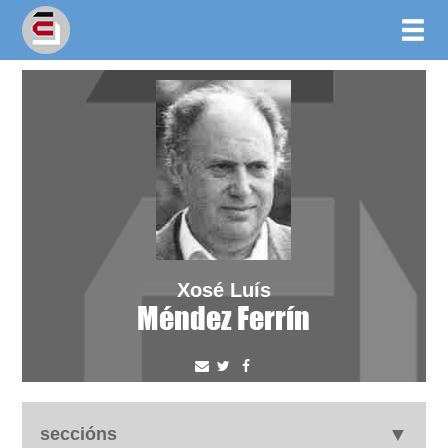
Xosé Luís
Méndez Ferrín
seccións