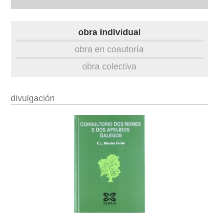
biografía
obra individual
obra
obra en coautoría
obra colectiva
fototeca
videoteca
divulgación
outros docs