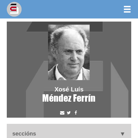
Xosé Luís
Méndez Ferrín
seccións