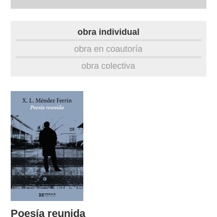
biografía
obra individual
obra
obra en coautoría
obra colectiva
fototeca
videoteca
outros docs
Poesía reunida