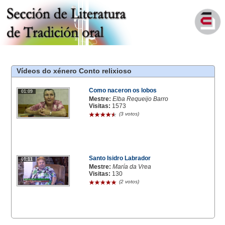
Vídeos do xénero
Conto relixioso
Como naceron os lobos
01:09
Mestre:
Elba Requeijo Barro
Visitas:
1573
(3 votos)
Santo Isidro Labrador
01:11
Mestre:
María da Vrea
Visitas:
130
(2 votos)