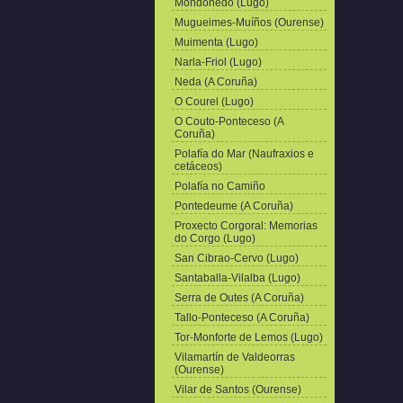
Mondoñedo (Lugo)
Mugueimes-Muíños (Ourense)
Muimenta (Lugo)
Narla-Friol (Lugo)
Neda (A Coruña)
O Courel (Lugo)
O Couto-Ponteceso (A
Coruña)
Polafía do Mar (Naufraxios e
cetáceos)
Polafía no Camiño
Pontedeume (A Coruña)
Proxecto Corgoral: Memorias
do Corgo (Lugo)
San Cibrao-Cervo (Lugo)
Santaballa-Vilalba (Lugo)
Serra de Outes (A Coruña)
Tallo-Ponteceso (A Coruña)
Tor-Monforte de Lemos (Lugo)
Vilamartín de Valdeorras
(Ourense)
Vilar de Santos (Ourense)