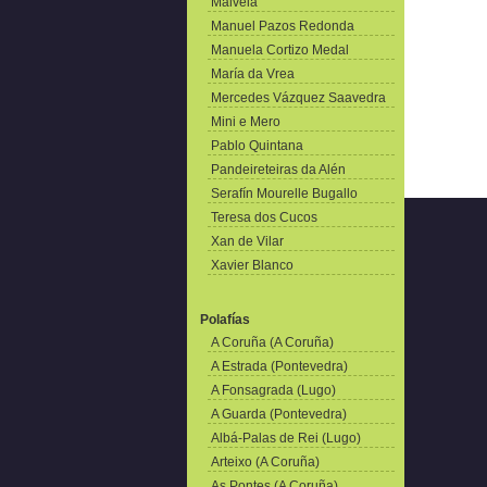
Malvela
Manuel Pazos Redonda
Manuela Cortizo Medal
María da Vrea
Mercedes Vázquez Saavedra
Mini e Mero
Pablo Quintana
Pandeireteiras da Alén
Serafín Mourelle Bugallo
Teresa dos Cucos
Xan de Vilar
Xavier Blanco
Polafías
A Coruña (A Coruña)
A Estrada (Pontevedra)
A Fonsagrada (Lugo)
A Guarda (Pontevedra)
Albá-Palas de Rei (Lugo)
Arteixo (A Coruña)
As Pontes (A Coruña)