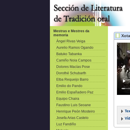
Mestras e Mestres da
memoria
Xota
Ángel Rivas Veiga
Aurelio Ramos Ogando
Batuko Tabanka
Camiño Noia Campos
Dolores Macías Pose
Dorothé Schubarth
Elba Requeijo Barro
Emilio do Pando
Emilio Españadero Paz
Equipo Chaira
Faustino Luis Seoane
Tex
Henrique Peón Mosteiro
Josefa Arias Castelo
Ví
Luz Fandiño