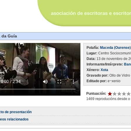
asociación de escritoras e escrito
 da Guía
Polafía:
Maceda (Ourense)
Lugar:
Centro Sociocomuni
Data:
13 de novembro de 2
Informante/Intérprete:
Ban
Xénero:
Xota
Gravado por:
Ollo de Vidro
Editado por:
e~xenio
Puntuación:
1469 reproducións desde o
to de presentación
deos relacionados