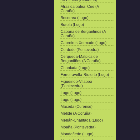
Atrás da balea. Cee (A
Coruña)
Becerreá (Lugo)
Burela (Lugo)
Cabana de Bergantiños (A
Coruña)
Cabreiros-Xermade (Lugo)
Cerdedo (Pontevedra)
Cerqueda-Malpica de
Bergantiños (A Coruña)
Chantada (Lugo)
Ferreiravella-Riotorto (Lugo)
Figueirido-Vilaboa
(Pontevedra)
Lugo (Lugo)
Lugo (Lugo)
Maceda (Ourense)
Melide (A Coruña)
Merlán-Chantada (Lugo)
Moaña (Pontevedra)
Mondoñedo (Lugo)