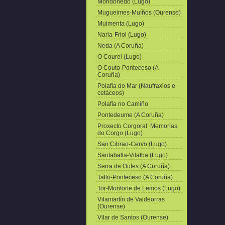
Mondoñedo (Lugo)
Mugueimes-Muíños (Ourense)
Muimenta (Lugo)
Narla-Friol (Lugo)
Neda (A Coruña)
O Courel (Lugo)
O Couto-Ponteceso (A
Coruña)
Polafía do Mar (Naufraxios e
cetáceos)
Polafía no Camiño
Pontedeume (A Coruña)
Proxecto Corgoral: Memorias
do Corgo (Lugo)
San Cibrao-Cervo (Lugo)
Santaballa-Vilalba (Lugo)
Serra de Outes (A Coruña)
Tallo-Ponteceso (A Coruña)
Tor-Monforte de Lemos (Lugo)
Vilamartín de Valdeorras
(Ourense)
Vilar de Santos (Ourense)