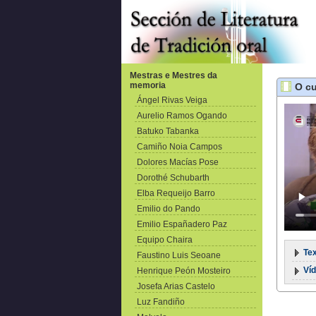
Mestras e Mestres da
memoria
O cu
Ángel Rivas Veiga
Aurelio Ramos Ogando
Batuko Tabanka
Camiño Noia Campos
Dolores Macías Pose
Dorothé Schubarth
Elba Requeijo Barro
Emilio do Pando
Emilio Españadero Paz
Equipo Chaira
Tex
Faustino Luis Seoane
Ví
Henrique Peón Mosteiro
Josefa Arias Castelo
Luz Fandiño