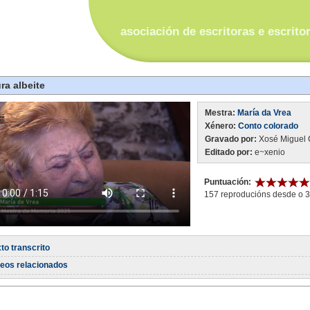
asociación de escritoras e escrito
ra albeite
Mestra:
María da Vrea
Xénero:
Conto colorado
Gravado por:
Xosé Miguel 
Editado por:
e~xenio
Puntuación:
157 reproducións desde o 3
to transcrito
deos relacionados