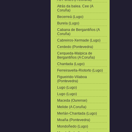
Atrás da balea. Cee (A
Coruña)
Becerreá (Lugo)
Burela (Lugo)
Cabana de Bergantiños (A
Coruña)
Cabreiros-Xermade (Lugo)
Cerdedo (Pontevedra)
Cerqueda-Malpica de
Bergantiños (A Coruña)
Chantada (Lugo)
Ferreiravella-Riotorto (Lugo)
Figueirido-Vilaboa
(Pontevedra)
Lugo (Lugo)
Lugo (Lugo)
Maceda (Ourense)
Melide (A Coruña)
Merlán-Chantada (Lugo)
Moaña (Pontevedra)
Mondoñedo (Lugo)