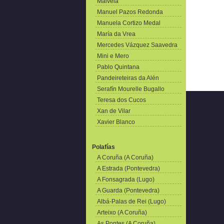
Malvela
Manuel Pazos Redonda
Manuela Cortizo Medal
María da Vrea
Mercedes Vázquez Saavedra
Mini e Mero
Pablo Quintana
Pandeireteiras da Alén
Serafín Mourelle Bugallo
Teresa dos Cucos
Xan de Vilar
Xavier Blanco
Polafías
A Coruña (A Coruña)
A Estrada (Pontevedra)
A Fonsagrada (Lugo)
A Guarda (Pontevedra)
Albá-Palas de Rei (Lugo)
Arteixo (A Coruña)
As Pontes (A Coruña)