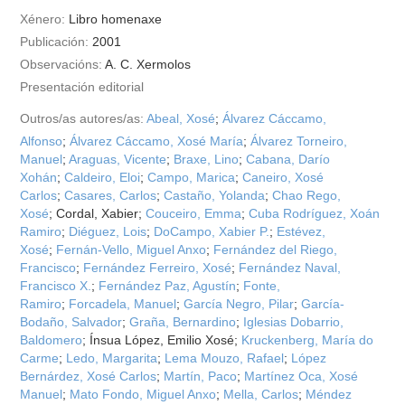
Xénero:
Libro homenaxe
Publicación:
2001
Observacións:
A. C. Xermolos
Presentación editorial
Outros/as autores/as:
Abeal, Xosé
;
Álvarez Cáccamo,
Alfonso
;
Álvarez Cáccamo, Xosé María
;
Álvarez Torneiro,
Manuel
;
Araguas, Vicente
;
Braxe, Lino
;
Cabana, Darío
Xohán
;
Caldeiro, Eloi
;
Campo, Marica
;
Caneiro, Xosé
Carlos
;
Casares, Carlos
;
Castaño, Yolanda
;
Chao Rego,
Xosé
; Cordal, Xabier;
Couceiro, Emma
;
Cuba Rodríguez, Xoán
Ramiro
;
Diéguez, Lois
;
DoCampo, Xabier P.
;
Estévez,
Xosé
;
Fernán-Vello, Miguel Anxo
;
Fernández del Riego,
Francisco
;
Fernández Ferreiro, Xosé
;
Fernández Naval,
Francisco X.
;
Fernández Paz, Agustín
;
Fonte,
Ramiro
;
Forcadela, Manuel
;
García Negro, Pilar
;
García-
Bodaño, Salvador
;
Graña, Bernardino
;
Iglesias Dobarrio,
Baldomero
; Ínsua López, Emilio Xosé;
Kruckenberg, María do
Carme
;
Ledo, Margarita
;
Lema Mouzo, Rafael
;
López
Bernárdez, Xosé Carlos
;
Martín, Paco
;
Martínez Oca, Xosé
Manuel
;
Mato Fondo, Miguel Anxo
;
Mella, Carlos
;
Méndez