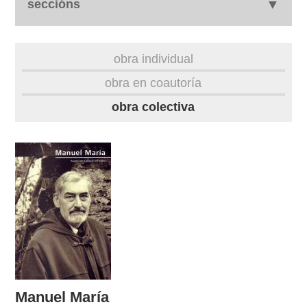
seccións
biografía
obra individual
obra
obra en coautoría
obra colectiva
fototeca
videoteca
outros docs
Manuel María