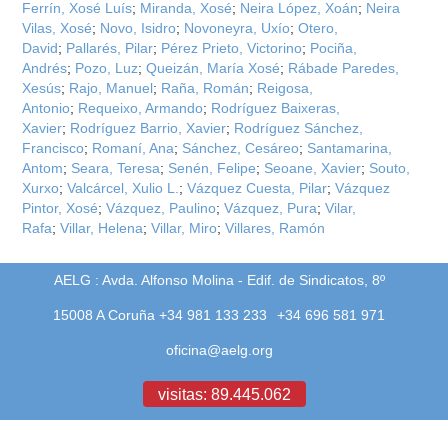
Ferrín, Xosé Luís
;
Miranda, Xosé
;
Neira López, Xoán
;
Neira
Vilas, Xosé
;
Novo, Isidro
;
Novoneyra, Uxío
;
Otero,
David
;
Pallarés, Pilar
;
Pérez Prieto, Victorino
;
Pociña,
Andrés
;
Pozo, Luz
;
Queizán, María Xosé
;
Rábade Paredes,
Xesús
;
Rajo, Manuel
;
Raña, Román
;
Reigosa,
Antonio
;
Requeixo, Armando
;
Rodríguez Baixeras,
Xavier
;
Rodríguez Barrio, Xavier
;
Rodríguez Sánchez,
Francisco
;
Romaní, Ana
;
Sánchez, Cesáreo
;
Santamarina,
Antom
;
Seara, Teresa
;
Senén, Felipe
;
Seoane, Xavier
;
Souto,
Xurxo
;
Valcárcel, Xulio L.
;
Vázquez Cuesta, Pilar
;
Vázquez
Pintor, Xosé
;
Vázquez, Paulino
;
Vázquez, Pura
;
Vilar,
Rafa
;
Villar, Helena
;
Villar, Miro
;
Villares, Ramón
AELG : Avda. Alfonso Molina - Edif. de Sindicatos, 8º
15008 A Coruña +34 981 133 233
+34 696 581 971
oficina@aelg.org
visitas: 89.445.062