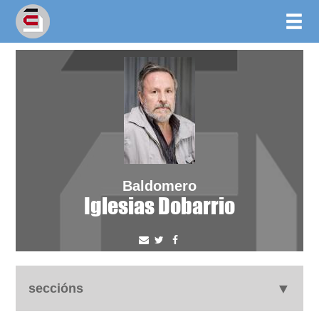
Baldomero
Iglesias Dobarrio
seccións