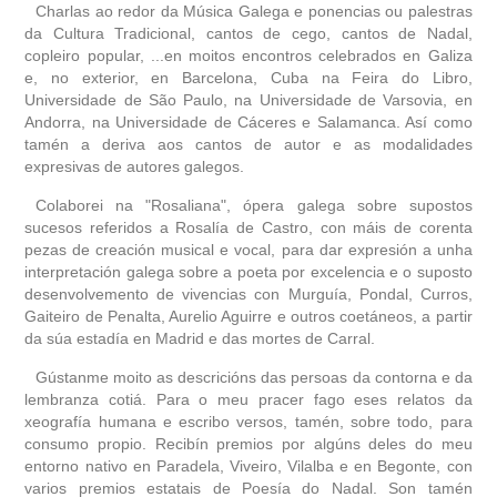
Charlas ao redor da Música Galega e ponencias ou palestras
da Cultura Tradicional, cantos de cego, cantos de Nadal,
copleiro popular, ...en moitos encontros celebrados en Galiza
e, no exterior, en Barcelona, Cuba na Feira do Libro,
Universidade de São Paulo, na Universidade de Varsovia, en
Andorra, na Universidade de Cáceres e Salamanca. Así como
tamén a deriva aos cantos de autor e as modalidades
expresivas de autores galegos.
Colaborei na "Rosaliana", ópera galega sobre supostos
sucesos referidos a Rosalía de Castro, con máis de corenta
pezas de creación musical e vocal, para dar expresión a unha
interpretación galega sobre a poeta por excelencia e o suposto
desenvolvemento de vivencias con Murguía, Pondal, Curros,
Gaiteiro de Penalta, Aurelio Aguirre e outros coetáneos, a partir
da súa estadía en Madrid e das mortes de Carral.
Gústanme moito as descricións das persoas da contorna e da
lembranza cotiá. Para o meu pracer fago eses relatos da
xeografía humana e escribo versos, tamén, sobre todo, para
consumo propio. Recibín premios por algúns deles do meu
entorno nativo en Paradela, Viveiro, Vilalba e en Begonte, con
varios premios estatais de Poesía do Nadal. Son tamén