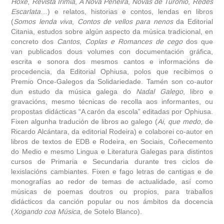
Hoxe
,
Revista Irimia
,
A Nova Peneira
,
Novas de Turonio
,
Redes
Escarlata
…) e relatos, historias e contos, lendas en libros
(
Somos lenda viva
,
Contos de vellos para nenos
da Editorial
Citania, estudos sobre algún aspecto da música tradicional, en
concreto dos
Cantos, Coplas e Romances de cego
dos que
van publicados dous volumes con documentación gráfica,
escrita e sonora dos mesmos cantos e informacións de
procedencia, da Editorial Ophiusa, polos que recibimos o
Premio Once-Galegos da Solidariedade. Tamén son co-autor
dun estudo da música galega do
Nadal Galego
, libro e
gravacións, mesmo técnicas de recolla aos informantes, ou
propostas didácticas “A carón da escola” editadas por Ophiusa.
Fixen algunha tradución de libros ao galego (
Ai, que medo
, de
Ricardo Alcántara, da editorial Rodeira) e colaborei co-autor en
libros de textos de EDB e Rodeira, en Sociais, Coñecemento
do Medio e mesmo Lingua e Literatura Galegas para distintos
cursos de Primaria e Secundaria durante tres ciclos de
lexislacións cambiantes. Fixen e fago letras de cantigas e de
monografías ao redor de temas de actualidade, así como
músicas de poemas doutros ou propios, para traballos
didácticos da canción popular ou nos ámbitos da docencia
(
Xogando coa Música
, de Sotelo Blanco).