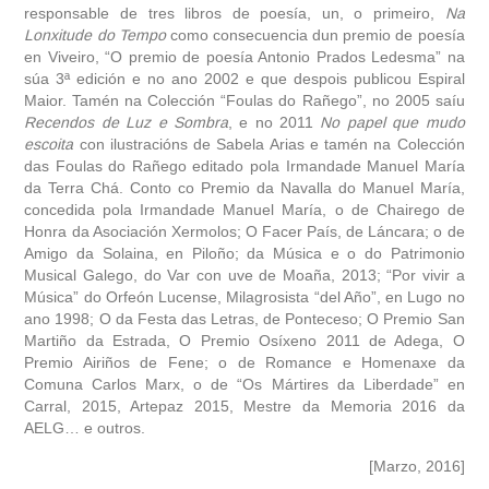
responsable de tres libros de poesía, un, o primeiro,
Na
Lonxitude do Tempo
como consecuencia dun premio de poesía
en Viveiro, “O premio de poesía Antonio Prados Ledesma” na
súa 3ª edición e no ano 2002 e que despois publicou Espiral
Maior. Tamén na Colección “Foulas do Rañego”, no 2005 saíu
Recendos de Luz e Sombra
, e no 2011
No papel que mudo
escoita
con ilustracións de Sabela Arias e tamén na Colección
das Foulas do Rañego editado pola Irmandade Manuel María
da Terra Chá. Conto co Premio da Navalla do Manuel María,
concedida pola Irmandade Manuel María, o de Chairego de
Honra da Asociación Xermolos; O Facer País, de Láncara; o de
Amigo da Solaina, en Piloño; da Música e o do Patrimonio
Musical Galego, do Var con uve de Moaña, 2013; “Por vivir a
Música” do Orfeón Lucense, Milagrosista “del Año”, en Lugo no
ano 1998; O da Festa das Letras, de Ponteceso; O Premio San
Martiño da Estrada, O Premio Osíxeno 2011 de Adega, O
Premio Airiños de Fene; o de Romance e Homenaxe da
Comuna Carlos Marx, o de “Os Mártires da Liberdade” en
Carral, 2015, Artepaz 2015, Mestre da Memoria 2016 da
AELG… e outros.
[Marzo, 2016]