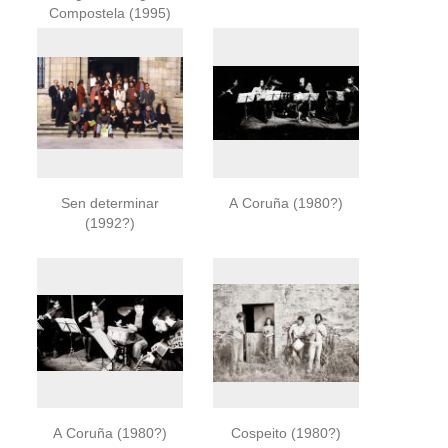
Compostela (1995)
Sen determinar
A Coruña (1980?)
(1992?)
A Coruña (1980?)
Cospeito (1980?)