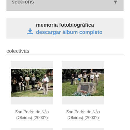
seccións
biografía
memoria fotobiográfica
descargar álbum completo
obra
fototeca
colectivas
videoteca
outros docs
San Pedro de Nós
San Pedro de Nós
(Oleiros) (2003?)
(Oleiros) (2003?)