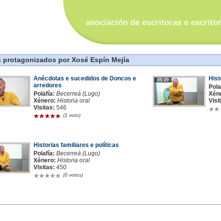
asociación de escritoras e escrito
 protagonizados por Xosé Espín Mejía
Anécdotas e sucedidos de Doncos e
Hist
05:20
arredores
Pola
Polafía:
Becerreá (Lugo)
Xén
Xénero:
Historia oral
Visi
Visitas:
546
(1 voto)
Historias familiares e políticas
Polafía:
Becerreá (Lugo)
Xénero:
Historia oral
Visitas:
450
(0 votos)