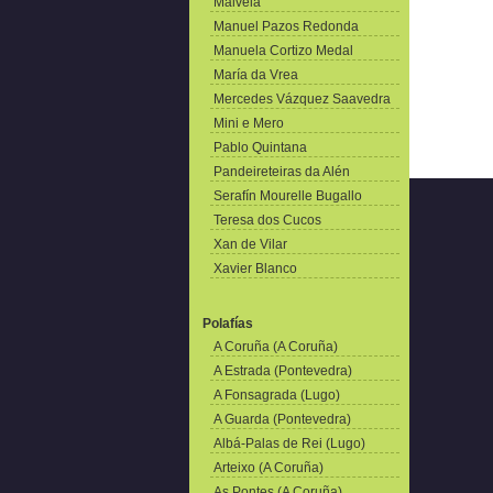
Malvela
Manuel Pazos Redonda
Manuela Cortizo Medal
María da Vrea
Mercedes Vázquez Saavedra
Mini e Mero
Pablo Quintana
Pandeireteiras da Alén
Serafín Mourelle Bugallo
Teresa dos Cucos
Xan de Vilar
Xavier Blanco
Polafías
A Coruña (A Coruña)
A Estrada (Pontevedra)
A Fonsagrada (Lugo)
A Guarda (Pontevedra)
Albá-Palas de Rei (Lugo)
Arteixo (A Coruña)
As Pontes (A Coruña)