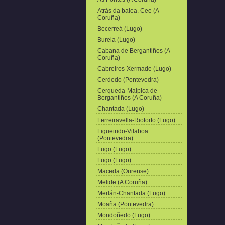
Atrás da balea. Cee (A
Coruña)
Becerreá (Lugo)
Burela (Lugo)
Cabana de Bergantiños (A
Coruña)
Cabreiros-Xermade (Lugo)
Cerdedo (Pontevedra)
Cerqueda-Malpica de
Bergantiños (A Coruña)
Chantada (Lugo)
Ferreiravella-Riotorto (Lugo)
Figueirido-Vilaboa
(Pontevedra)
Lugo (Lugo)
Lugo (Lugo)
Maceda (Ourense)
Melide (A Coruña)
Merlán-Chantada (Lugo)
Moaña (Pontevedra)
Mondoñedo (Lugo)