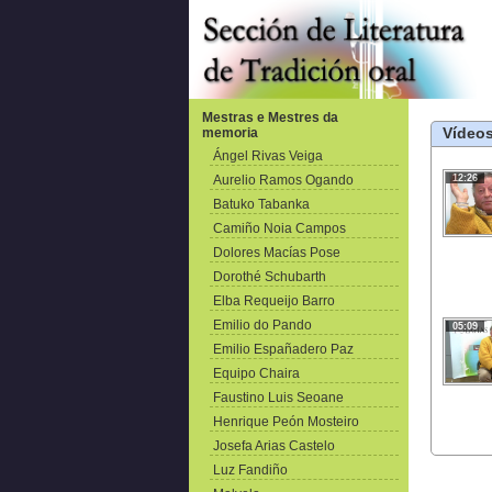
Mestras e Mestres da
Vídeos
memoria
Ángel Rivas Veiga
Aurelio Ramos Ogando
12:26
Batuko Tabanka
Camiño Noia Campos
Dolores Macías Pose
Dorothé Schubarth
Elba Requeijo Barro
Emilio do Pando
05:09
Emilio Españadero Paz
Equipo Chaira
Faustino Luis Seoane
Henrique Peón Mosteiro
Josefa Arias Castelo
Luz Fandiño