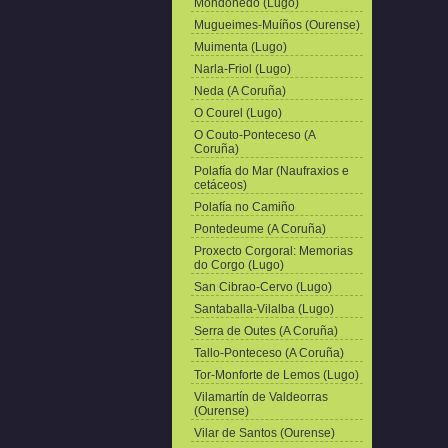
Mondoñedo (Lugo)
Mugueimes-Muíños (Ourense)
Muimenta (Lugo)
Narla-Friol (Lugo)
Neda (A Coruña)
O Courel (Lugo)
O Couto-Ponteceso (A
Coruña)
Polafía do Mar (Naufraxios e
cetáceos)
Polafía no Camiño
Pontedeume (A Coruña)
Proxecto Corgoral: Memorias
do Corgo (Lugo)
San Cibrao-Cervo (Lugo)
Santaballa-Vilalba (Lugo)
Serra de Outes (A Coruña)
Tallo-Ponteceso (A Coruña)
Tor-Monforte de Lemos (Lugo)
Vilamartín de Valdeorras
(Ourense)
Vilar de Santos (Ourense)