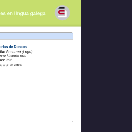
res en lingua galega
orias de Doncos
fía:
Becerreá (Lugo)
ero:
Historia oral
tas:
396
(0 votos)