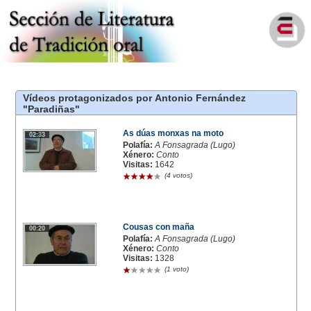
Vídeos protagonizados por Antonio Fernández
"Paradiñas"
As dúas monxas na moto
02:33
Polafía:
A Fonsagrada (Lugo)
Xénero:
Conto
Visitas:
1642
(4 votos)
Cousas con maña
00:20
Polafía:
A Fonsagrada (Lugo)
Xénero:
Conto
Visitas:
1328
(1 voto)