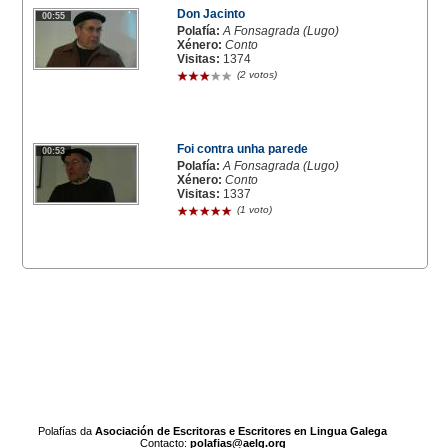
Don Jacinto
00:55
Polafía:
A Fonsagrada (Lugo)
Xénero:
Conto
Visitas:
1374
(2 votos)
Foi contra unha parede
00:53
Polafía:
A Fonsagrada (Lugo)
Xénero:
Conto
Visitas:
1337
(1 voto)
Polafías da
Asociación de Escritoras e Escritores en Lingua Galega
Contacto:
polafias@aelg.org