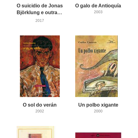
O suicidio de Jonas
O
galo
de
Antioquía
Björklung e outras historias
2003
2017
O
sol
do
verán
Un
polbo
xigante
2002
2000