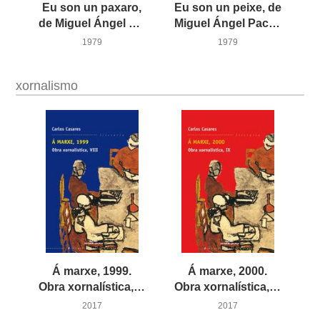
Eu son un paxaro,
Eu son un peixe, de
de Miguel Ángel Pacheco e José Luis García Sánchez
Miguel Ángel Pacheco e José Luis García Sánchez
1979
1979
xornalismo
Á marxe, 1999.
Á marxe, 2000.
Obra xornalística, VIII
Obra xornalística, IX
2017
2017