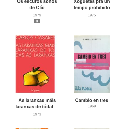
Os escuros soños
Xoguetes pra un
de Clío
tempo prohibido
1979
1975
As laranxas máis
Cambio
en
tres
laranxas de tódalas laranxas
1969
1973