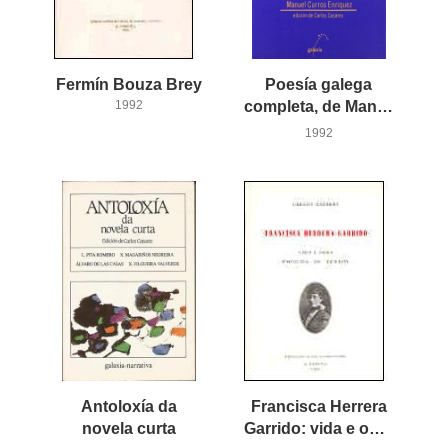
Fermín
Bouza
Brey
Poesía galega
1992
completa, de Manuel Curros Enríquez
1992
Antoloxía da
Francisca Herrera
novela curta
Garrido: vida e obra: escolma de textos