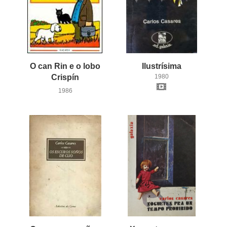
O can Rin e o lobo
Ilustrísima
Crispín
1980
1986