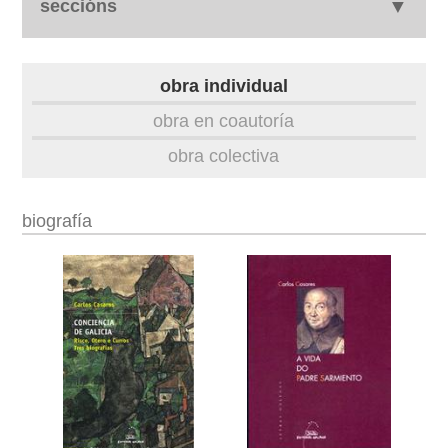
seccións
biografía
obra individual
obra
obra en coautoría
obra colectiva
fototeca
outros docs
biografía