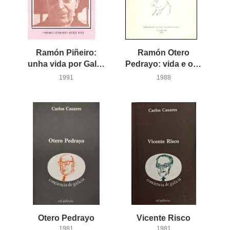
Ramón Piñeiro:
Ramón Otero
unha vida por Galicia
Pedrayo: vida e obra: escolma de textos
1991
1988
Otero
Pedrayo
Vicente
Risco
1981
1981