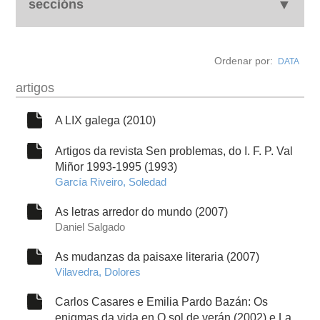
seccións
biografía
Ordenar por:
DATA
obra
artigos
fototeca
A LIX galega (2010)
Artigos da revista Sen problemas, do I. F. P. Val
outros docs
Miñor 1993-1995 (1993)
García Riveiro, Soledad
As letras arredor do mundo (2007)
Daniel Salgado
As mudanzas da paisaxe literaria (2007)
Vilavedra, Dolores
Carlos Casares e Emilia Pardo Bazán: Os
enigmas da vida en O sol de verán (2002) e La