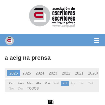
a aelg na prensa
2026
2025
2024
2023
2022
2021
2020
2
Xan
1985
Feb
1984
Mar
1983
Abr
Mai
1982
Xuñ
1981
Xul
Ago
1980
Set
Out
Nov
Dec
TODOS