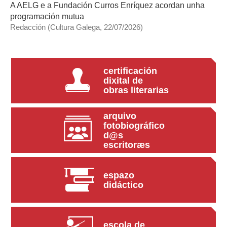
A AELG e a Fundación Curros Enríquez acordan unha
programación mutua
Redacción (Cultura Galega, 22/07/2026)
certificación
dixital de
obras literarias
arquivo
fotobiográfico
d@s
escritoræs
espazo
didáctico
escola de