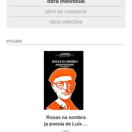
obra individual
obra
obra en coautoría
obra colectiva
fototeca
videoteca
ensaio
outros docs
Rosas na sombra
(a poesía de Luís Pimentel)
1991