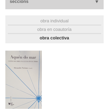
seccións
biografía
obra individual
obra
obra en coautoría
obra colectiva
fototeca
videoteca
outros docs