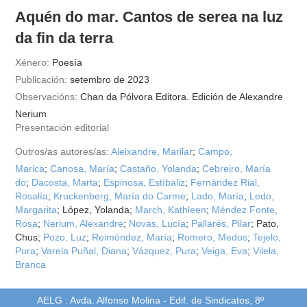
Aquén do mar. Cantos de serea na luz
da fin da terra
Xénero:
Poesía
Publicación:
setembro de 2023
Observacións:
Chan da Pólvora Editora. Edición de Alexandre
Nerium
Presentación editorial
Outros/as autores/as:
Aleixandre, Marilar
;
Campo,
Marica
;
Canosa, María
;
Castaño, Yolanda
;
Cebreiro, María
do
;
Dacosta, Marta
;
Espinosa, Estíbaliz
;
Fernández Rial,
Rosalía
;
Kruckenberg, María do Carme
;
Lado, María
;
Ledo,
Margarita
; López, Yolanda;
March, Kathleen
;
Méndez Fonte,
Rosa
;
Nerium, Alexandre
;
Novas, Lucía
;
Pallarés, Pilar
; Pato,
Chus;
Pozo, Luz
;
Reimóndez, María
;
Romero, Medos
;
Tejelo,
Pura
;
Varela Puñal, Diana
;
Vázquez, Pura
;
Veiga, Eva
;
Vilela,
Branca
AELG : Avda. Alfonso Molina - Edif. de Sindicatos, 8º