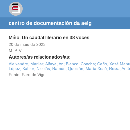
centro de documentación da aelg
Miño. Un caudal literario en 38 voces
20 de maio de 2023
M. P. V.
Autores/as relacionados/as:
Aleixandre, Marilar;
Alfaya, An;
Blanco, Concha;
Caño, Xosé Manue
López, Xabier;
Nicolás, Ramón;
Queizán, María Xosé;
Reixa, Antó
Fonte: Faro de Vigo