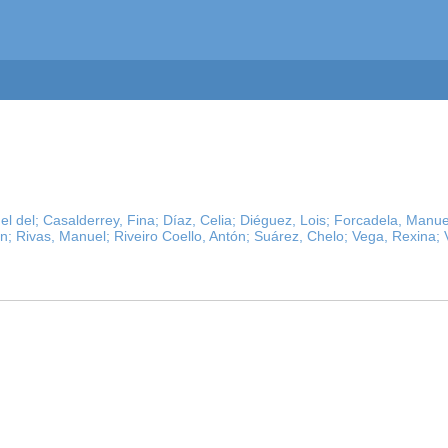
l del;
Casalderrey, Fina;
Díaz, Celia;
Diéguez, Lois;
Forcadela, Manue
n;
Rivas, Manuel;
Riveiro Coello, Antón;
Suárez, Chelo;
Vega, Rexina;