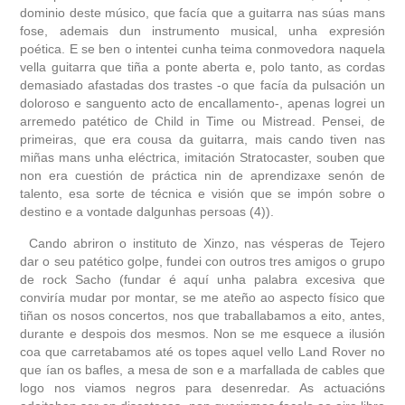
dominio deste músico, que facía que a guitarra nas súas mans
fose, ademais dun instrumento musical, unha expresión
poética. E se ben o intentei cunha teima conmovedora naquela
vella guitarra que tiña a ponte aberta e, polo tanto, as cordas
demasiado afastadas dos trastes -o que facía da pulsación un
doloroso e sanguento acto de encallamento-, apenas logrei un
arremedo patético de Child in Time ou Mistread. Pensei, de
primeiras, que era cousa da guitarra, mais cando tiven nas
miñas mans unha eléctrica, imitación Stratocaster, souben que
non era cuestión de práctica nin de aprendizaxe senón de
talento, esa sorte de técnica e visión que se impón sobre o
destino e a vontade dalgunhas persoas (4)).
Cando abriron o instituto de Xinzo, nas vésperas de Tejero
dar o seu patético golpe, fundei con outros tres amigos o grupo
de rock Sacho (fundar é aquí unha palabra excesiva que
conviría mudar por montar, se me ateño ao aspecto físico que
tiñan os nosos concertos, nos que traballabamos a eito, antes,
durante e despois dos mesmos. Non se me esquece a ilusión
coa que carretabamos até os topes aquel vello Land Rover no
que ían os bafles, a mesa de son e a marfallada de cables que
logo nos viamos negros para desenredar. As actuacións