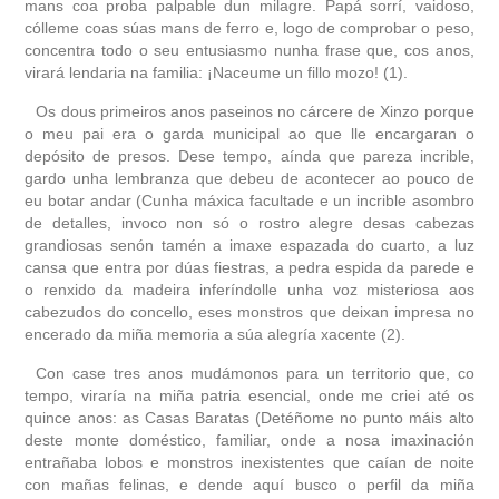
mans coa proba palpable dun milagre. Papá sorrí, vaidoso,
cólleme coas súas mans de ferro e, logo de comprobar o peso,
concentra todo o seu entusiasmo nunha frase que, cos anos,
virará lendaria na familia: ¡Naceume un fillo mozo! (1).
Os dous primeiros anos paseinos no cárcere de Xinzo porque
o meu pai era o garda municipal ao que lle encargaran o
depósito de presos. Dese tempo, aínda que pareza incrible,
gardo unha lembranza que debeu de acontecer ao pouco de
eu botar andar (Cunha máxica facultade e un incrible asombro
de detalles, invoco non só o rostro alegre desas cabezas
grandiosas senón tamén a imaxe espazada do cuarto, a luz
cansa que entra por dúas fiestras, a pedra espida da parede e
o renxido da madeira inferíndolle unha voz misteriosa aos
cabezudos do concello, eses monstros que deixan impresa no
encerado da miña memoria a súa alegría xacente (2).
Con case tres anos mudámonos para un territorio que, co
tempo, viraría na miña patria esencial, onde me criei até os
quince anos: as Casas Baratas (Detéñome no punto máis alto
deste monte doméstico, familiar, onde a nosa imaxinación
entrañaba lobos e monstros inexistentes que caían de noite
con mañas felinas, e dende aquí busco o perfil da miña