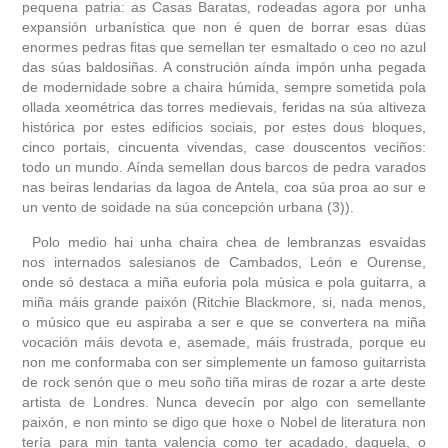
pequena patria: as Casas Baratas, rodeadas agora por unha
expansión urbanística que non é quen de borrar esas dúas
enormes pedras fitas que semellan ter esmaltado o ceo no azul
das súas baldosiñas. A construción aínda impón unha pegada
de modernidade sobre a chaira húmida, sempre sometida pola
ollada xeométrica das torres medievais, feridas na súa altiveza
histórica por estes edificios sociais, por estes dous bloques,
cinco portais, cincuenta vivendas, case douscentos veciños:
todo un mundo. Aínda semellan dous barcos de pedra varados
nas beiras lendarias da lagoa de Antela, coa súa proa ao sur e
un vento de soidade na súa concepción urbana (3)
).
Polo medio hai unha chaira chea de lembranzas esvaídas
nos internados salesianos de Cambados, León e Ourense,
onde só destaca a miña euforia pola música e pola guitarra, a
miña máis grande paixón (Ritchie Blackmore, si, nada menos,
o músico que eu aspiraba a ser e que se convertera na miña
vocación máis devota e, asemade, máis frustrada, porque eu
non me conformaba con ser simplemente un famoso guitarrista
de rock senón que o meu soño tiña miras de rozar a arte deste
artista de Londres. Nunca devecín por algo con semellante
paixón, e non minto se digo que hoxe o Nobel de literatura non
tería para min tanta valencia como ter acadado, daquela, o