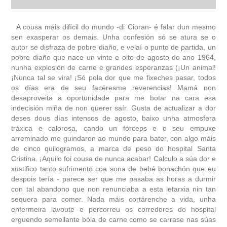
autobiografía
A cousa máis difícil do mundo -di Cioran- é falar dun mesmo
sen exasperar os demais. Unha confesión só se atura se o
autor se disfraza de pobre diaño, e velaí o punto de partida, un
obra
pobre diaño que nace un vinte e oito de agosto do ano 1964,
nunha explosión de carne e grandes esperanzas (¡Un animal!
fototeca
¡Nunca tal se vira! ¡Só pola dor que me fixeches pasar, todos
os días era de seu facéresme reverencias! Mamá non
desaproveita a oportunidade para me botar na cara esa
videoteca
indecisión miña de non querer saír. Gusta de actualizar a dor
deses dous días intensos de agosto, baixo unha atmosfera
materiais didácticos
tráxica e calorosa, cando un fórceps e o seu empuxe
arreminado me guindaron ao mundo para bater, con algo máis
de cinco quilogramos, a marca de peso do hospital Santa
outros docs
Cristina. ¡Aquilo foi cousa de nunca acabar! Calculo a súa dor e
xustifico tanto sufrimento coa sona de bebé bonachón que eu
despois tería - parece ser que me pasaba as horas a durmir
con tal abandono que non renunciaba a esta letarxia nin tan
sequera para comer. Nada máis cortárenche a vida, unha
enfermeira lavoute e percorreu os corredores do hospital
erguendo semellante bóla de carne como se carrase nas súas