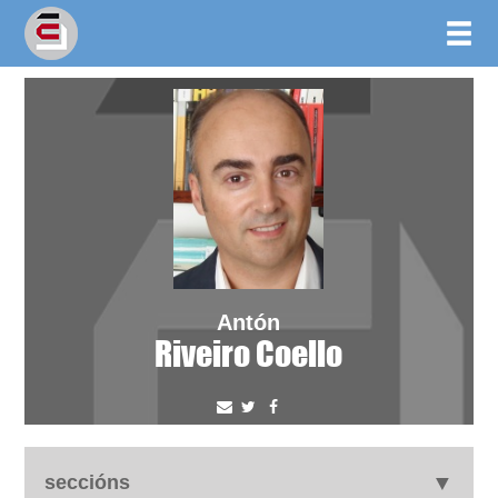
Antón
Riveiro Coello
seccións