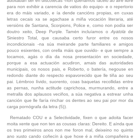
adoitaban ser en discotecas -non queriamos facelo ao aire libre
para non exhibir a carencia de vatios do equipo- e o repertorio
era do máis variado, e ía dende cancións propias, en cuxas
letras cecais xa se agachase a miña vocación literaria, até
versións de Santana, Scorpions, Police e, como non podía ser
doutro xeito, Deep Purple. Tamén incluíamos o
Ayatola
de
Siniestro Total, que causaba certo furor entre os nosos
incondicionais -na súa meirande parte familiares e amigos
pouco esixentes, con orella máis que ouvido- e que sempre a
tocamos, agás o día da nosa presentación en sociedade,
porque a esa actuación acudiron, amais das autoridades
municipais, os nosos pais, e Roberto, o batería, negouse en
redondo diante do respecto espavorecido que lle tiña ao seu
pai. Lémbroo lívido, suorento, coas baquetas recollidas entre
as pernas, nunha actitude caprichosa, murmurando, entre a
metralla dos aplausos veciños, a súa negativa a estrear unha
canción que lle faría rinchar os dentes ao seu pai por mor da
carga pornógrafa da letra (5)).
Rematado COU e a Selectividade, fixen o que adoita facer
moita xente que non ten as cousas claras: Dereito. E aínda que
os tres primeiros anos non me foron mal, deixeino no quinto
ano xusto cando coñecín á que hoxe é a miña compañeira e