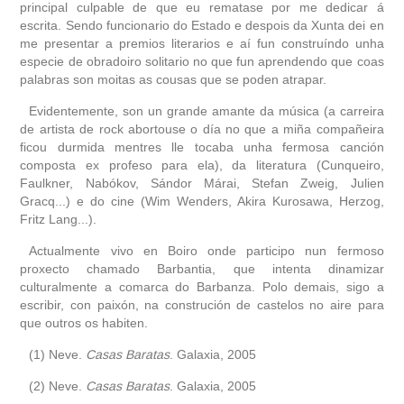
principal culpable de que eu rematase por me dedicar á
escrita. Sendo funcionario do Estado e despois da Xunta dei en
me presentar a premios literarios e aí fun construíndo unha
especie de obradoiro solitario no que fun aprendendo que coas
palabras son moitas as cousas que se poden atrapar.
Evidentemente, son un grande amante da música (a carreira
de artista de rock abortouse o día no que a miña compañeira
ficou durmida mentres lle tocaba unha fermosa canción
composta ex profeso para ela), da literatura (Cunqueiro,
Faulkner, Nabókov, Sándor Márai, Stefan Zweig, Julien
Gracq...) e do cine (Wim Wenders, Akira Kurosawa, Herzog,
Fritz Lang...).
Actualmente vivo en Boiro onde participo nun fermoso
proxecto chamado Barbantia, que intenta dinamizar
culturalmente a comarca do Barbanza. Polo demais, sigo a
escribir, con paixón, na construción de castelos no aire para
que outros os habiten.
(1) Neve.
Casas Baratas
. Galaxia, 2005
(2) Neve.
Casas Baratas
. Galaxia, 2005