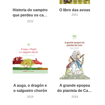
Historia do vampiro
O
libro
das
avoas
que perdeu os cabeiros
2021
2022
A auga, o dragón e
A grande epopea
o salgueiro chorón
do pianista de Cans
2019
2019