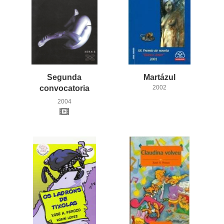
Segunda
Martázul
convocatoria
2002
2004