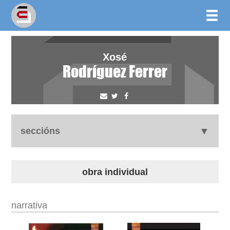
Xosé
Rodríguez Ferrer
seccións
autobiografía
obra individual
obra
narrativa
outros docs