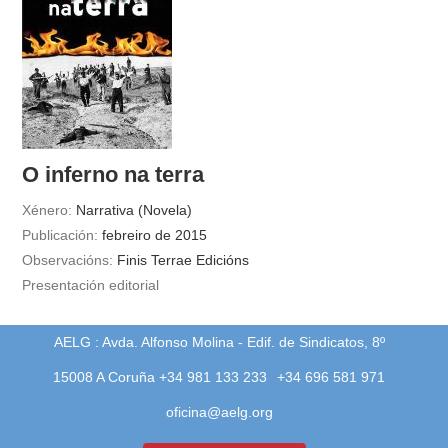
O inferno na terra
Xénero:
Narrativa (Novela)
Publicación:
febreiro de 2015
Observacións:
Finis Terrae Edicións
Presentación editorial
AELG : Avda. Alfonso Molina - Edif. de Sindicatos, 8º
15008 A Coruña +34 981 133 233
+34 696 581 971
oficina@aelg.org