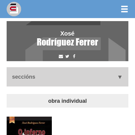
Xosé
Rodríguez Ferrer
seccións
autobiografía
obra individual
obra
outros docs