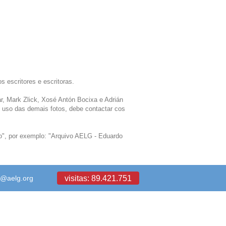
 escritores e escritoras.
r, Mark Zlick, Xosé Antón Bocixa e Adrián
o uso das demais fotos, debe contactar cos
/o", por exemplo: "Arquivo AELG - Eduardo
visitas: 89.421.751
a@aelg.org