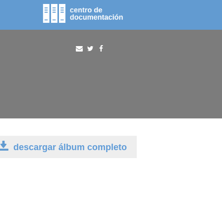
fototeca
procura
descargar álbum completo