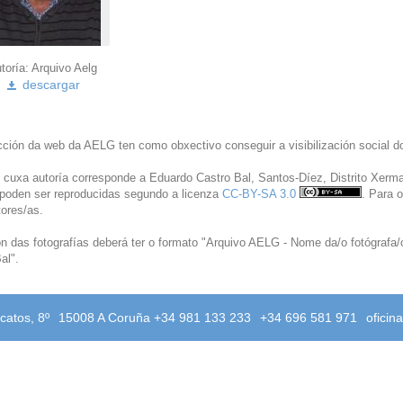
toría:
Arquivo
Aelg
descargar
ción da web da AELG ten como obxectivo conseguir a visibilización social dos
 cuxa autoría corresponde a Eduardo Castro Bal, Santos-Díez, Distrito Xerma
 poden ser reproducidas segundo a licenza
CC-BY-SA 3.0
. Para 
ores/as.
ón das fotografías deberá ter o formato "Arquivo AELG - Nome da/o fotógrafa
al".
catos, 8º
15008 A Coruña +34 981 133 233
+34 696 581 971
oficin