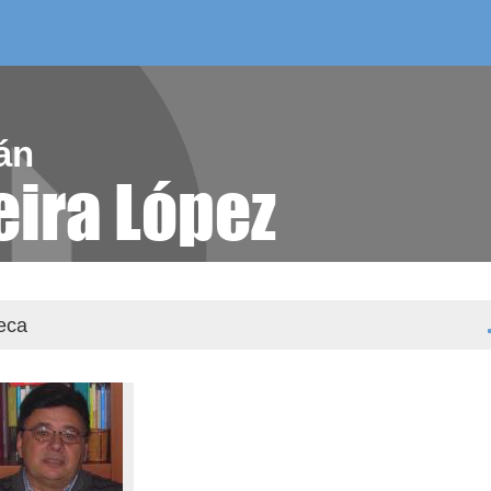
/as do mes
aelg editora
videoteca
án
eira López
teca