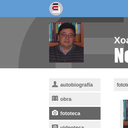
socios/as
escritores
Xo
N
autobiografía
foto
obra
fototeca
videoteca