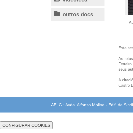
outros docs
Au
Esta sec
As fotos
Ferreiro
seus aut
A citaci
Castro B
AELG : Avda. Alfonso Molina - Edif. de Sindi
CONFIGURAR COOKIES