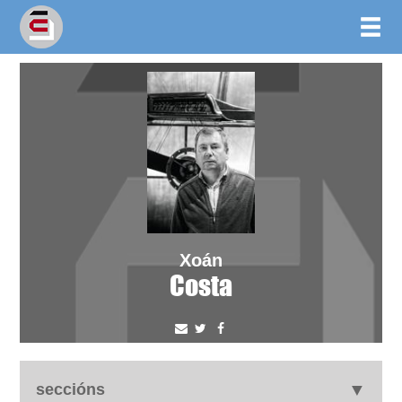
Xoán
Costa
seccións