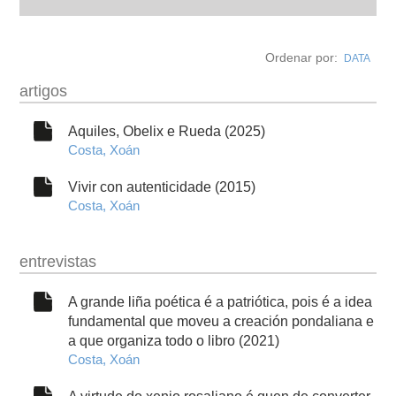
autobiografía
Ordenar por:
DATA
obra
artigos
fototeca
Aquiles, Obelix e Rueda (2025)
Costa, Xoán
videoteca
Vivir con autenticidade (2015)
Costa, Xoán
outros docs
entrevistas
A grande liña poética é a patriótica, pois é a idea
fundamental que moveu a creación pondaliana e
a que organiza todo o libro (2021)
Costa, Xoán
A virtude do xenio rosaliano é quen de converter