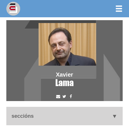
Xavier
Lama
seccións