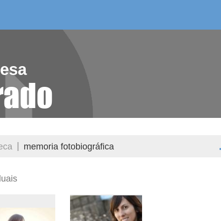
/as do mes
aelg editora
videoteca
resa
rado
teca
memoria fotobiográfica
duais