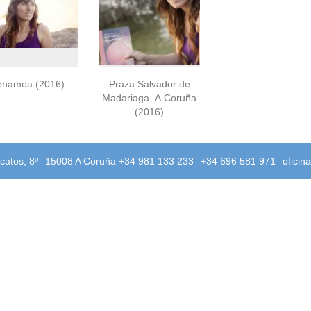
enamoa (2016)
Praza Salvador de
Madariaga. A Coruña
(2016)
catos, 8º
15008 A Coruña +34 981 133 233
+34 696 581 971
oficin