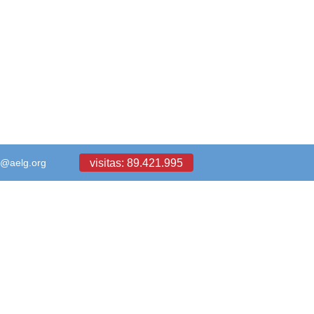
visitas: 89.421.995
a@aelg.org