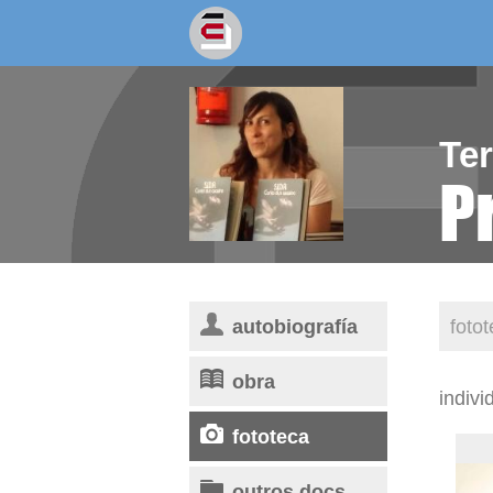
socios/as
escritores
Te
P
autobiografía
foto
obra
indivi
fototeca
outros docs