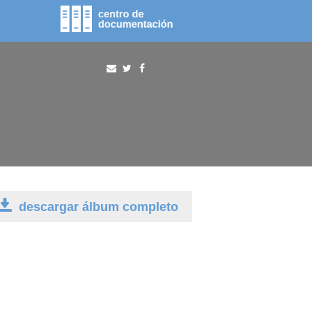
fototeca
procura
descargar álbum completo