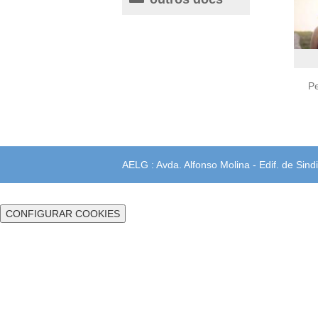
P
AELG : Avda. Alfonso Molina - Edif. de Sindi
CONFIGURAR COOKIES