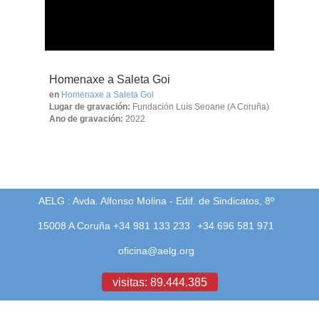
Homenaxe a Saleta Goi
en
Homenaxe a Saleta Goi
Lugar de gravación:
Fundación Luís Seoane (A Coruña)
Ano de gravación:
2022
AELG : Avda. Alfonso Molina - Edif. de Sindicatos, 8º
15008 A Coruña +34 981 133 233
+34 696 581 971
oficina@aelg.org
visitas: 89.444.385