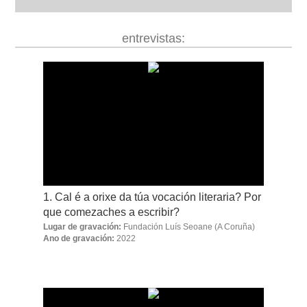
biografía
entrevistas:
obra
fototeca
videoteca
1. Cal é a orixe da túa vocación literaria? Por
que comezaches a escribir?
Lugar de gravación:
Fundación Luís Seoane
(A Coruña)
Ano de gravación:
2022