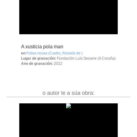
A xusticia pola man
en
Follas novas
(Castro, Rosalía de )
Lugar de gravación:
Fundación Luís Seoane (A Coruña)
Ano de gravación:
2022
o autor le a súa obra: