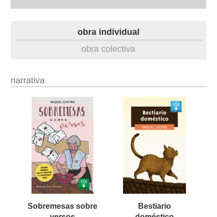
autobiografía
obra individual
obra
obra colectiva
fototeca
narrativa
videoteca
outros docs
Sobremesas sobre
Bestiario
versos
doméstico