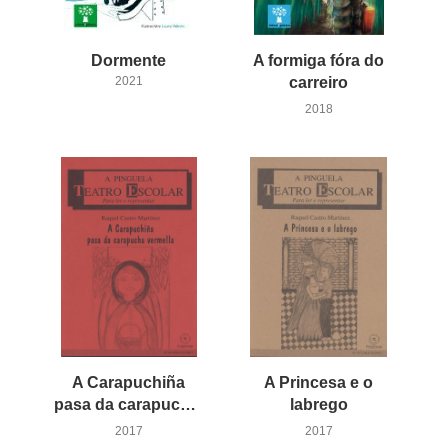
Dormente
A formiga fóra do
2021
carreiro
2018
A Carapuchiña
A Princesa e o
pasa da carapucha vermella
labrego
2017
2017