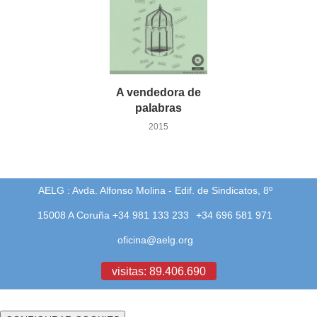
A vendedora de
palabras
2015
AELG : Avda. Alfonso Molina - Edif. de Sindicatos, 8º
15008 A Coruña +34 981 133 233
+34 696 581 971
oficina@aelg.org
visitas: 89.406.690