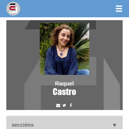
Raquel
Castro
seccións