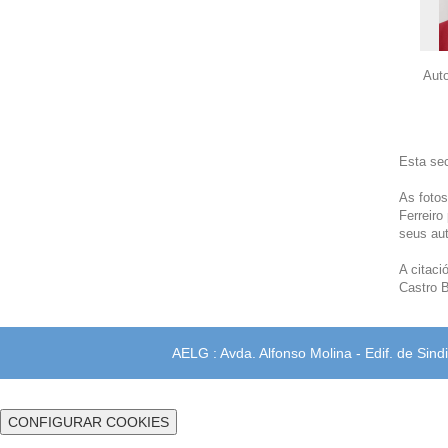
Auto
Esta sec
As fotos
Ferreiro
seus aut
A citaci
Castro B
AELG : Avda. Alfonso Molina - Edif. de Sindi
CONFIGURAR COOKIES