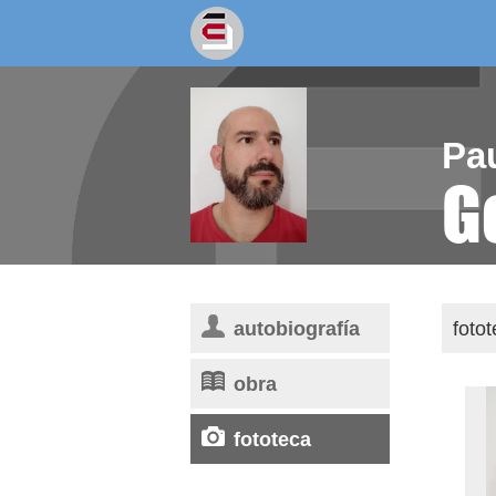
socios/as
escritores
Pa
G
autobiografía
foto
obra
fototeca