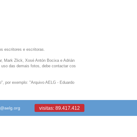
 escritores e escritoras.
r, Mark Zlick, Xosé Antón Bocixa e Adrián
o uso das demais fotos, debe contactar cos
/o", por exemplo: "Arquivo AELG - Eduardo
visitas: 89.417.412
a@aelg.org