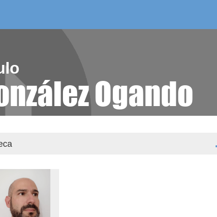
/as do mes
aelg editora
videoteca
ulo
onzález Ogando
teca