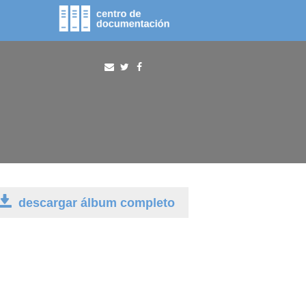
fototeca
procura
descargar álbum completo