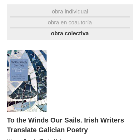
autobiografía
obra individual
obra
obra en coautoría
obra colectiva
fototeca
videoteca
materiais didácticos
outros docs
To the Winds Our Sails. Irish Writers
Translate Galician Poetry