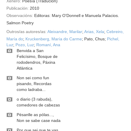
Xénero:
Poesía (Tradución)
Publicación:
2010
Observacións:
Editoras: Mary O'Donnell e Manuela Palacios.
Salmon Poetry
Outros/as autores/as:
Aleixandre, Marilar
;
Arias, Xela
;
Cebreiro,
María do
;
Kruckenberg, María do Carme
; Pato, Chus;
Pichel,
Luz
;
Pozo, Luz
;
Romaní, Ana
Benvida a San
Felicísimo, Bosque de
rododendros, Páxina
Atlántica
Non sei como fun
pisando, Recordas
como ladraba...
o diario (3 rabuda),
comedores de cabezas
Pésanlle as pólas...,
Non se sabe case nada
Por que sei que te vas