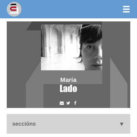
María
Lado
seccións