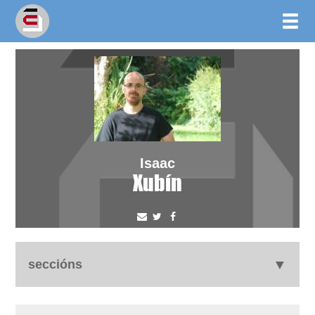
Isaac
Xubín
seccións
autobiografía