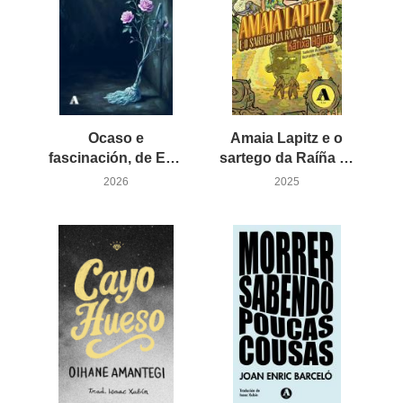
Ocaso e
Amaia Lapitz e o
fascinación, de Eva Baltasar
sartego da Raíña Vermella, de Katixa Agirre
2026
2025