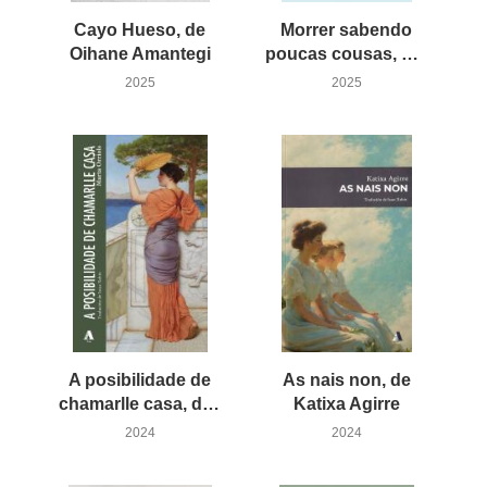
Cayo Hueso, de
Morrer sabendo
Oihane Amantegi
poucas cousas, de Joan Enric Barceló
2025
2025
A posibilidade de
As nais non, de
chamarlle casa, de Marta Orriols
Katixa Agirre
2024
2024