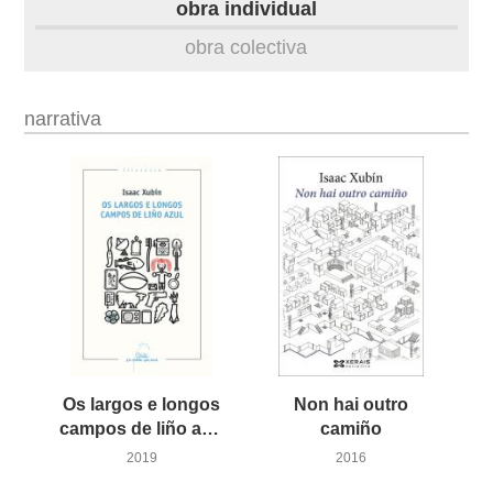
obra individual
obra
obra colectiva
fototeca
narrativa
videoteca
outros docs
Os largos e longos
Non hai outro
campos de liño azul
camiño
2019
2016