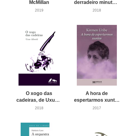
McMillan
derradeiro minuto. Cincuenta poemas en galego, de Luis García Montero
2019
2018
O xogo das
A hora de
cadeiras, de Uxue Alberdi
espertarmos xuntos, de Kirmen Uribe
2018
2017