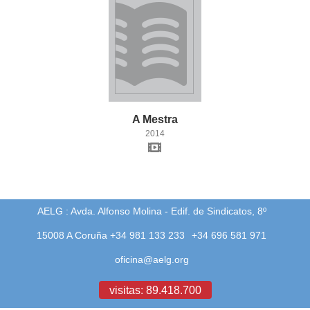
A
Mestra
2014
AELG : Avda. Alfonso Molina - Edif. de Sindicatos, 8º
15008 A Coruña +34 981 133 233
+34 696 581 971
oficina@aelg.org
visitas: 89.418.700