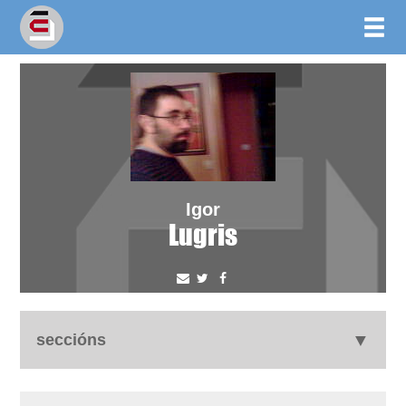
Igor
Lugris
seccións
biografía