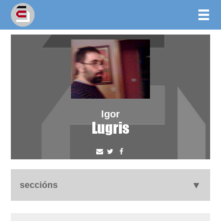
Igor
Lugris
seccións
biografía