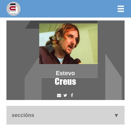
Estevo
Creus
seccións