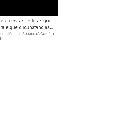
ferentes, as lecturas que
ra e que circunstancias...
ndación Luís Seoane
(A Coruña)
1