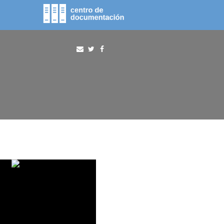
fototeca
procura