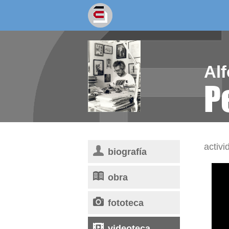
socios/as
escritores
Al
P
activi
biografía
obra
fototeca
videoteca