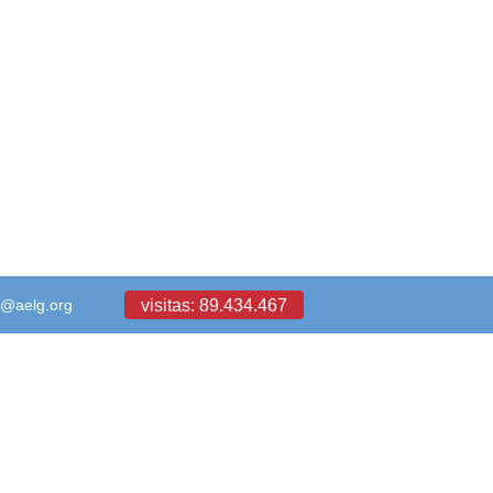
visitas: 89.434.467
a@aelg.org