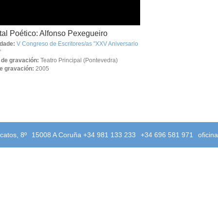
tal Poético: Alfonso Pexegueiro
idade:
V Congreso de Escritores/as "XXV Aniversario
"
 de gravación:
Teatro Principal (Pontevedra)
e gravación:
2005
catos, 8º
15008 A Coruña +34 981 133 233
+34 696 581 971
oficin