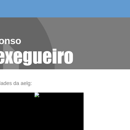
/as do mes
aelg editora
videoteca
fonso
exegueiro
dades da aelg: