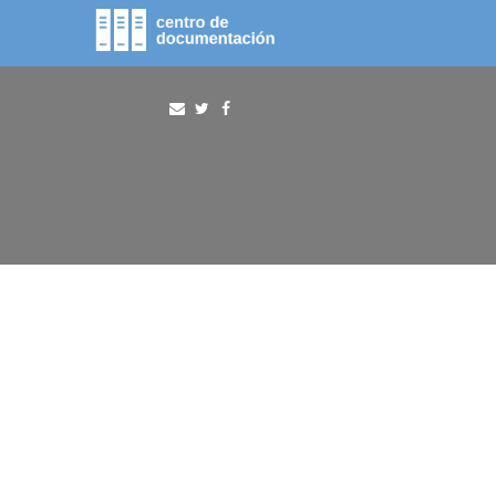
fototeca
procura