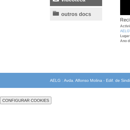
outros docs
Reci
Activ
AELG
Lugar
Ano d
AELG : Avda. Alfonso Molina - Edif. de Sindi
CONFIGURAR COOKIES