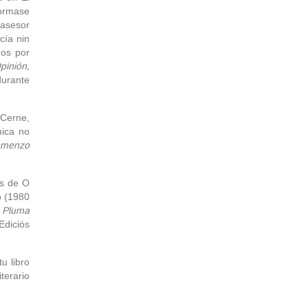
formase
asesor
cía nin
dos por
inión,
durante
Cerne,
mica no
omenzo
ís de O
o (1980
 Pluma
Ediciós
u libro
iterario