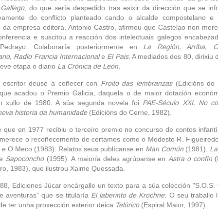
 Gallego
, do que sería despedido tras esixir da dirección que se in
ivamente do conflicto planteado cando o alcalde compostelano e 
o da empresa editora, Antonio Castro, afirmou que Castelao non mere
nferencia e suscitou a reacción dos intelectuais galegos encabeza
Pedrayo. Colaboraría posteriormente en
La Región, Arriba, Op
no, Radio Francia Internacional
e
El Pais
. A mediados dos 80, dirixiu 
eve etapa o diario
La Crónica de León.
escritor deuse a coñecer con
Froito das lembranzas
(Edicións do 
 que acadou o Premio Galicia, daquela o de maior dotación econó
en xullo de 1980. A súa segunda novela foi
PAE-Século XXI. No c
ova historia da humanidade
(Edicións do Cerne, 1982).
 que en 1977 recibiu o terceiro premio no concurso de contos infant
 merece o recoñecemento de certames como o Modesto R. Figueired
 e O Meco (1983). Relatos seus publícanse en
Man Común
(1981),
La
 e
Sapoconcho
(1995). A maioría deles agrúpanse en
Astra o confín
(
ro, 1983), que ilustrou Xaime Quessada.
8, Ediciones Júcar encárgalle un texto para a súa colección "S.O.S. t
e aventuras" que se titularía
El laberinto de Krochne
. O seu traballo l
de ter unha proxección exterior deica
Telúrico
(Espiral Maior, 1997).