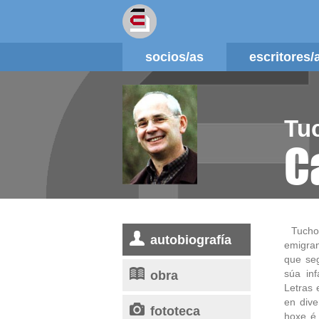
socios/as
escritores
Tu
C
Tucho
autobiografía
emigran
que se
obra
súa inf
Letras 
en dive
fototeca
hoxe é