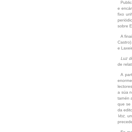
Public
e encár
fixo un
periódi
sobre E
A fina
Castro)
e Laxei
Luz d
de rela
A par
enorme 
lectore
a súa 
tamén a
que se 
da edit
Voz
, u
precede