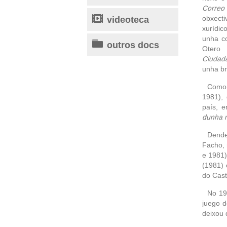
Correo
videoteca
obxect
xurídic
unha co
outros docs
Otero 
Ciudada
unha br
Como 
1981),
país, 
dunha n
Dende
Facho,
e 1981)
(1981)
do Cast
No 198
juego d
deixou 