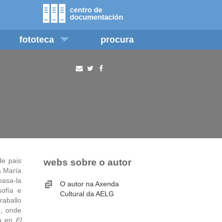
fototeca
procura
de pais
webs sobre o autor
a María
pasa-la
O autor na Axenda
sofía e
Cultural da AELG
raballo
, onde
sa en
El