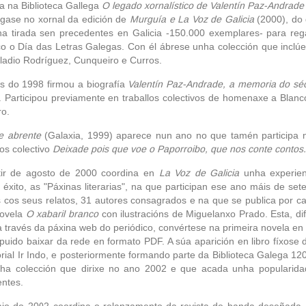
a na Biblioteca Gallega
O legado xornalístico de Valentín Paz-Andrade
gase no xornal da edición de
Murguía e La Voz de Galicia
(2000), do
ha tirada sen precedentes en Galicia -150.000 exemplares- para reg
co o Día das Letras Galegas. Con él ábrese unha colección que inclúe 
ladio Rodríguez, Cunqueiro e Curros.
is do 1998 firmou a biografía
Valentín Paz-Andrade, a memoria do sé
. Participou previamente en traballos colectivos de homenaxe a Blan
ro.
e abrente
(Galaxia, 1999) aparece nun ano no que tamén participa n
tos colectivo
Deixade pois que voe o Paporroibo, que nos conte contos.
tir de agosto de 2000 coordina en
La Voz de Galicia
unha experien
éxito, as "Páxinas literarias", na que participan ese ano máis de set
s cos seus relatos, 31 autores consagrados e na que se publica por ca
novela
O xabaril branco
con ilustracións de Miguelanxo Prado. Esta, di
 través da páxina web do periódico, convértese na primeira novela en
puido baixar da rede en formato PDF. A súa aparición en libro fíxose
orial Ir Indo, e posteriormente formando parte da Biblioteca Galega 1
nha colección que dirixe no ano 2002 e que acada unha popularid
ntes.