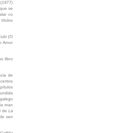
(1977)
 que se
alar co
títulos
culo
(O
co Amor
o libro
cia de
ecentos
pítulos
fundida
 galego
 da man
20 de
La
ade sen