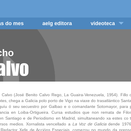
/as do mes
aelg editora
videoteca
cho
alvo
 Calvo (José Benito Calvo Rego, La Guaira-Venezuela, 1954). Fillo 
tes, chega a Galicia polo porto de Vigo na viaxe do trasatlántico Sant
guíu ó seu secuestro por Galbao e o comandante Sotomayor, para 
ancia en Loiba-Ortigueira. Cursa estudios que non remata de Filo
en Santiago e de Periodismo en Madrid, simultaneando xa estes co t
rsos medios. Xornalista vencellado a
La Voz de Galicia
dende 1976
 Redactor Xefe de Accións Especiais, comezou no mundo da pren