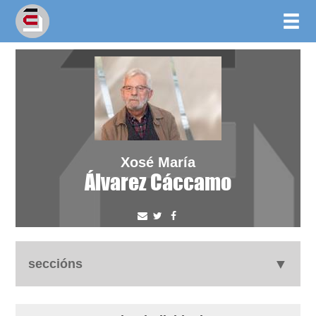
Xosé María
Álvarez Cáccamo
seccións
autobiografía