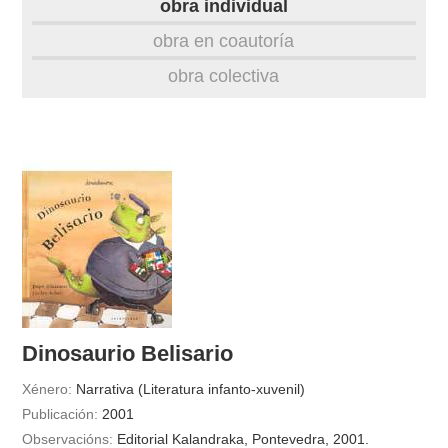
obra individual
obra
obra en coautoría
obra colectiva
fototeca
videoteca
materiais didácticos
outros docs
Dinosaurio Belisario
Xénero:
Narrativa (Literatura infanto-xuvenil)
Publicación:
2001
Observacións:
Editorial Kalandraka, Pontevedra, 2001.