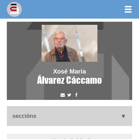
Xosé María
Álvarez Cáccamo
seccións
autobiografía