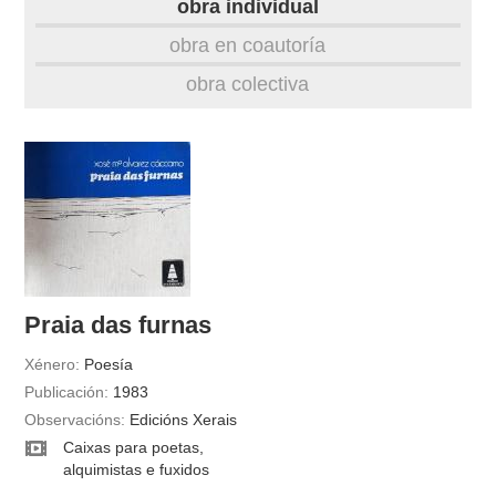
obra individual
obra
obra en coautoría
obra colectiva
fototeca
videoteca
materiais didácticos
outros docs
Praia das furnas
Xénero:
Poesía
Publicación:
1983
Observacións:
Edicións Xerais
Caixas para poetas,
alquimistas e fuxidos