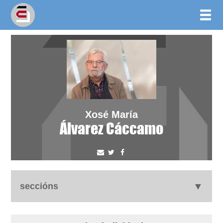
Xosé María
Álvarez Cáccamo
seccións
autobiografía