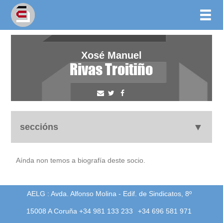
Xosé Manuel
Rivas Troitiño
seccións
biografía
Aínda non temos a biografía deste socio.
obra
AELG : Avda. Alfonso Molina - Edif. de Sindicatos, 8º
15008 A Coruña +34 981 133 233
+34 696 581 971