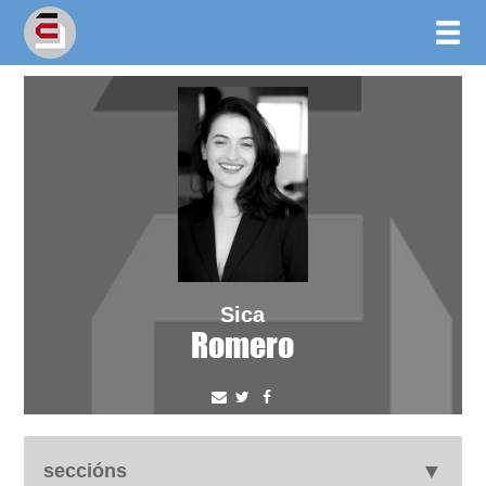
Sica
Romero
seccións