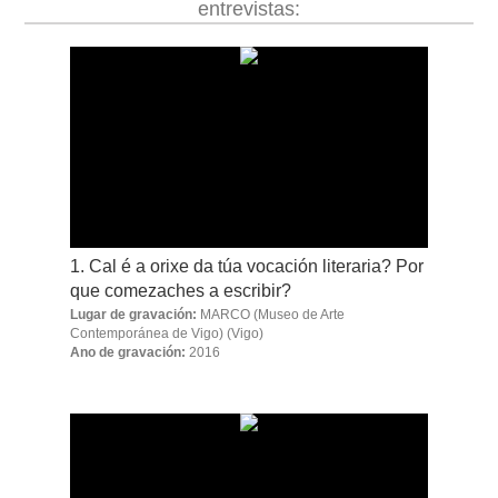
entrevistas:
obra
fototeca
videoteca
outros docs
1. Cal é a orixe da túa vocación literaria? Por
que comezaches a escribir?
Lugar de gravación:
MARCO (Museo de Arte
Contemporánea de Vigo)
(Vigo)
Ano de gravación:
2016