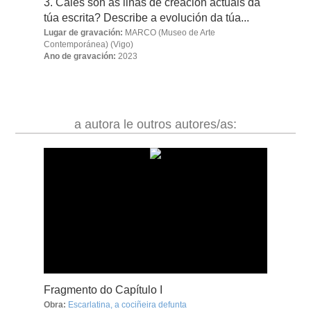
3. Cales son as liñas de creación actuais da
túa escrita? Describe a evolución da túa...
Lugar de gravación:
MARCO (Museo de Arte
Contemporánea)
(Vigo)
Ano de gravación:
2023
a autora le outros autores/as:
Fragmento do Capítulo I
Obra:
Escarlatina, a cociñeira defunta