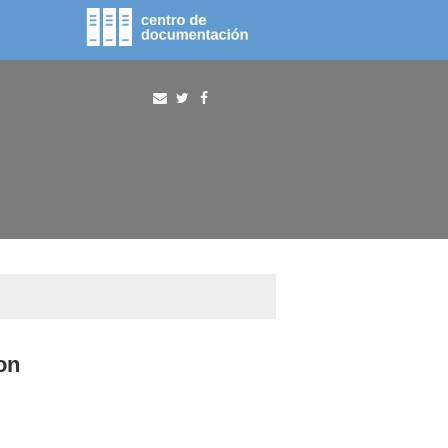
fototeca
procura
on