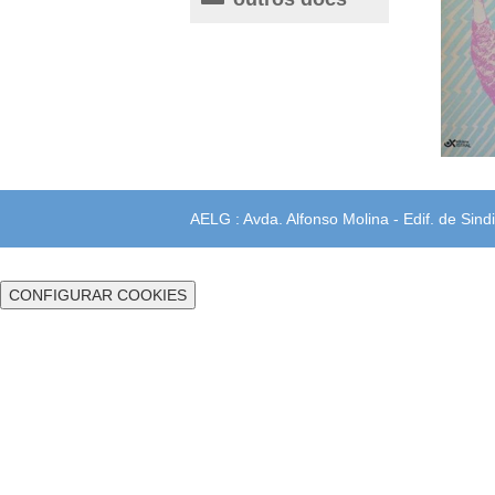
AELG : Avda. Alfonso Molina - Edif. de Sindi
CONFIGURAR COOKIES