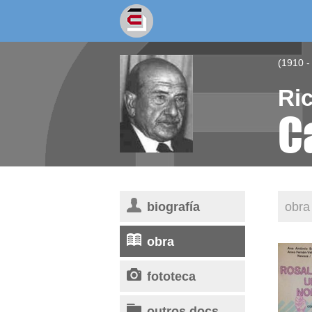
socios/as
escritores
(1910 -
Ri
C
biografía
obra 
obra
fototeca
outros docs