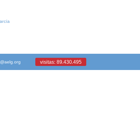
arcía
visitas: 89.430.495
a@aelg.org