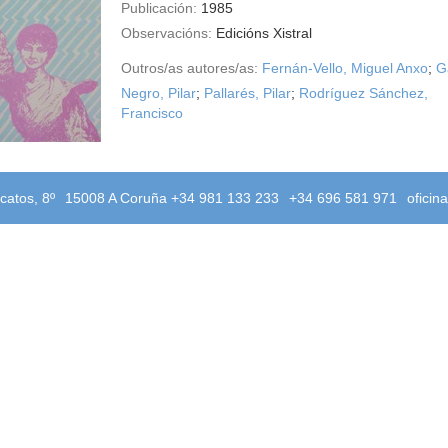
Publicación:
1985
Observacións:
Edicións Xistral
Outros/as autores/as:
Fernán-Vello, Miguel Anxo
;
G
Negro, Pilar
;
Pallarés, Pilar
;
Rodríguez Sánchez,
Francisco
catos, 8º
15008 A Coruña +34 981 133 233
+34 696 581 971
oficin