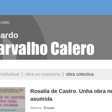
/as do mes
aelg editora
videoteca
 1990)
cardo
arvalho Calero
individual
obra en coautoría
obra colectiva
Rosalía de Castro. Unha obra n
asumida
Xénero:
Ensaio