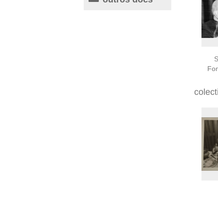
S
Fon
colect