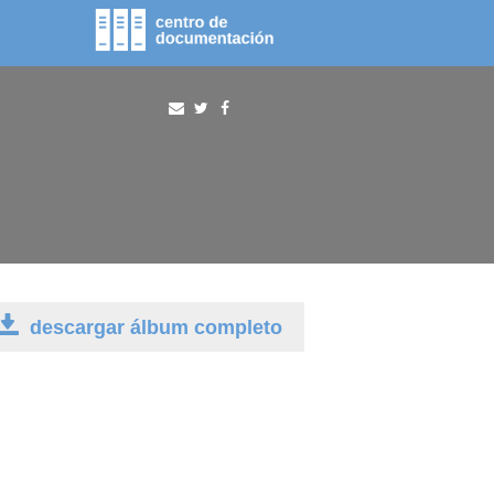
fototeca
procura
descargar álbum completo