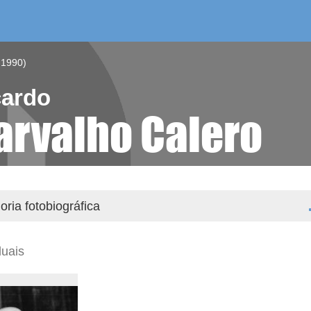
/as do mes
aelg editora
videoteca
 1990)
cardo
arvalho Calero
ria fotobiográfica
duais