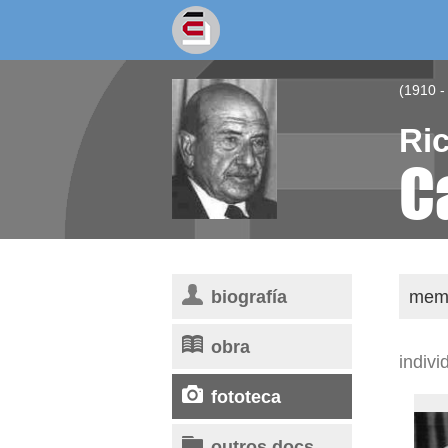
socios/as
escritores
(1910 -
Ri
C
biografía
memo
obra
indivi
fototeca
outros docs