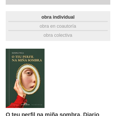
biografía
obra individual
obra
obra en coautoría
obra colectiva
fototeca
videoteca
outros docs
O teu perfil na miña sombra. Diario