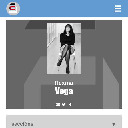
Rexina
Vega
seccións