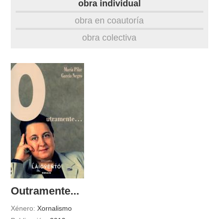
obra individual
obra
obra en coautoría
obra colectiva
fototeca
videoteca
outros docs
Outramente...
Xénero:
Xornalismo